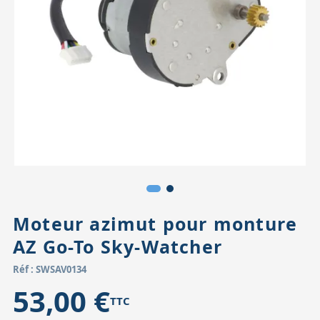
Accessoires pour montures
Pièces détachées
Têtes binocula
Moteur azimut pour monture
AZ Go-To Sky-Watcher
Réf : SWSAV0134
53,00 €
TTC