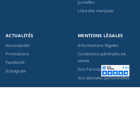
Jumelles
Liste des marques
ACTUALITÉS
MENTIONS LÉGALES
Nouveautés
Informations légales
Promotions
Conditions générales de
vente
Facebook
Eco-Participation
Instagram
Vos données personnelles
© 2026 - Création site
internet
BWAgence
- Tous
droits réservés Optique
Unterlinden