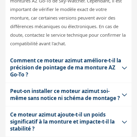
montures AZ Go-To de Sky-Watcher. Cependant, il est
important de vérifier le modèle exact de votre
monture, car certaines versions peuvent avoir des
différences mécaniques ou électroniques. En cas de
doute, contactez le service technique pour confirmer la
compatibilité avant l'achat.
Comment ce moteur azimut améliore-t-il la
précision de pointage de ma monture AZ
Go-To ?
Peut-on installer ce moteur azimut soi-
Le moteur azimut permet un déplacement motorisé
même sans notice ni schéma de montage ?
horizontal précis, réduisant les erreurs liées à la
manipulation manuelle. Cela facilite le pointage rapide
Ce moteur azimut ajoute-t-il un poids
L'absence de notice complique l'installation pour un
des objets célestes via le système Go-To. Toutefois, la
significatif à la monture et impacte-t-il la
utilisateur non expérimenté. Le montage nécessite une
précision finale dépend aussi de la qualité de la mise
stabilité ?
certaine connaissance mécanique et électrique,
en station et du calibrage du système, car le moteur ne