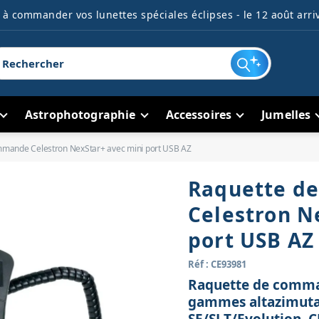
à commander vos lunettes spéciales éclipses - le 12 août arriv
Astrophotographie
Accessoires
Jumelles
mmande Celestron NexStar+ avec mini port USB AZ
Raquette d
Celestron N
port USB AZ
Réf : CE93981
Raquette de comma
gammes altazimutal