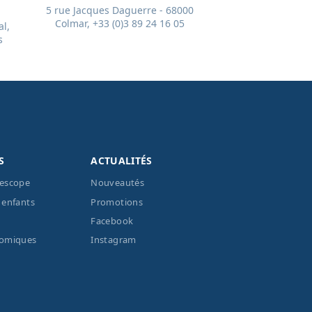
5 rue Jacques Daguerre - 68000
Colmar, +33 (0)3 89 24 16 05
l,
s
S
ACTUALITÉS
lescope
Nouveautés
 enfants
Promotions
Facebook
nomiques
Instagram