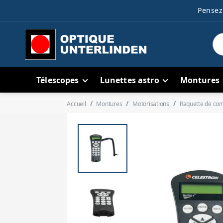
Pensez 
Télescopes
Lunettes astro
Montures
Accueil
Montures
Motorisations
Raquette de co