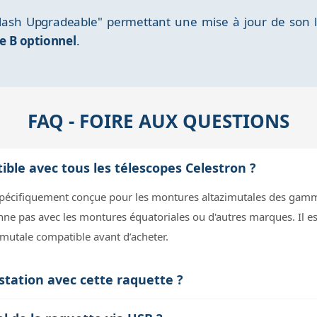
lash Upgradeable" permettant une mise à jour de son l
e B optionnel
.
FAQ - FOIRE AUX QUESTIONS
ible avec tous les télescopes Celestron ?
 spécifiquement conçue pour les montures altazimutales des gamm
onne pas avec les montures équatoriales ou d'autres marques. Il es
imutale compatible avant d’acheter.
tation avec cette raquette ?
date, l'heure et le lieu d'observation, puis en pointant successiveme