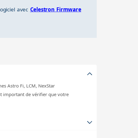
ogiciel avec
Celestron Firmware
es Astro Fi, LCM, NexStar
t important de vérifier que votre
nt trois étoiles brillantes sélectionnées