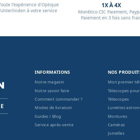
Toute l'expérience d'Optique
1X À 4X
Unterlinden à votre service
Monético CIC Paiement, Paypa
Paiement en 3 fois sans frai
INFORMATIONS
NOS PRODUIT
Notre magasin
Mon premier té
Notre savoir faire
Télescopes pour
Comment commander ?
Télescopes
PE
Modes de livraison
Lunettes astro
Guides / Blog
Montures
Service après-vente
Caméras
Jumelles