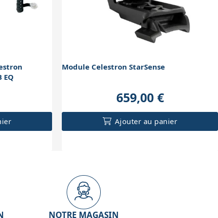
estron
Module Celestron StarSense
B EQ
659,00 €
nier
Ajouter au panier
N
NOTRE MAGASIN