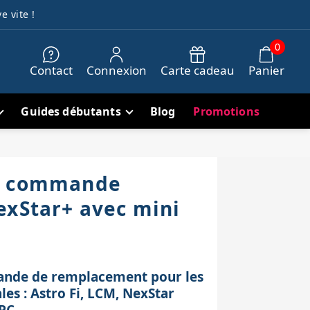
e vite !
0
Contact
Connexion
Carte cadeau
Panier
Guides débutants
Blog
Promotions
e commande
exStar+ avec mini
nde de remplacement pour les
es : Astro Fi, LCM, NexStar