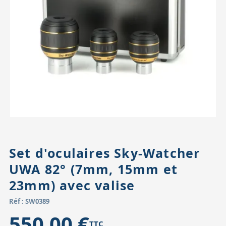
Accessoires pour montures
Pièces détachées
Têtes binocula
Set d'oculaires Sky-Watcher
UWA 82° (7mm, 15mm et
23mm) avec valise
Réf : SW0389
550,00 €
TTC