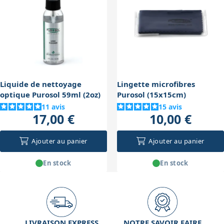
les oculaires ne s'entrechoquent. Cela est
particulièrement utile pour les astronomes mobiles ou
ceux qui possèdent plusieurs oculaires pour varier les
grossissements.
Liquide de nettoyage
Lingette microfibres
optique Purosol 59ml (2oz)
Purosol (15x15cm)
11
avis
15
avis
17,00 €
10,00 €
Ajouter au panier
Ajouter au panier
En stock
En stock
LIVRAISON EXPRESS
NOTRE SAVOIR FAIRE