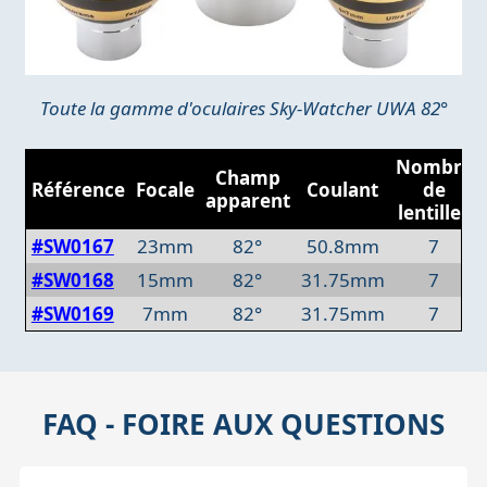
Toute la gamme d'oculaires Sky-Watcher UWA 82°
Nombre
Champ
Référence
Focale
Coulant
de
apparent
lentilles
#SW0167
23mm
82°
50.8mm
7
#SW0168
15mm
82°
31.75mm
7
#SW0169
7mm
82°
31.75mm
7
FAQ - FOIRE AUX QUESTIONS