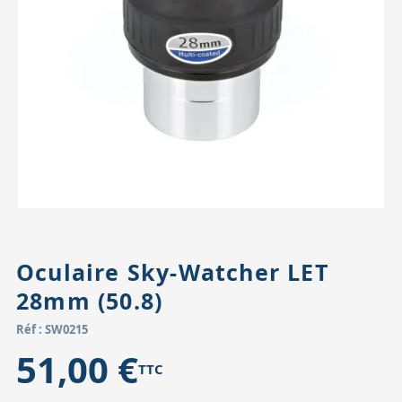
Accessoires pour montures
Pièces détachées
Têtes binocula
Oculaire Sky-Watcher LET
28mm (50.8)
Réf : SW0215
51,00 €
TTC