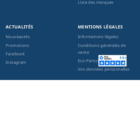
Liste des marques
ACTUALITÉS
MENTIONS LÉGALES
Nouveautés
Informations légales
Promotions
Conditions générales de
vente
Facebook
Eco-Participation
Instagram
Vos données personnelles
© 2026 - Création site
internet
BWAgence
- Tous
droits réservés Optique
Unterlinden