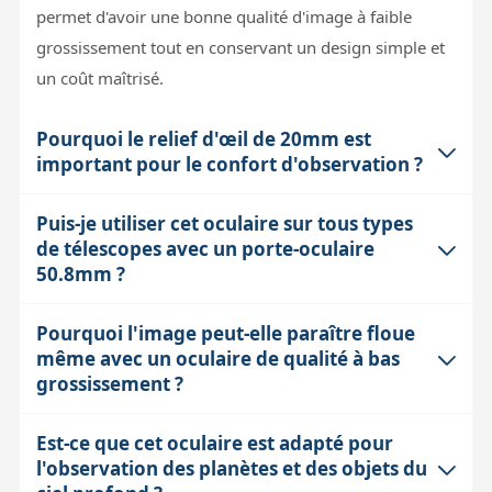
permet d'avoir une bonne qualité d'image à faible
grossissement tout en conservant un design simple et
un coût maîtrisé.
Pourquoi le relief d'œil de 20mm est
important pour le confort d'observation ?
Puis-je utiliser cet oculaire sur tous types
Le relief d'œil de 20mm correspond à la distance entre
de télescopes avec un porte-oculaire
la dernière lentille de l'oculaire et l'endroit où l'œil doit
50.8mm ?
se placer pour voir l'image complète sans vignettage.
Avec 20mm, on dispose d'un espace confortable, ce
Pourquoi l'image peut-elle paraître floue
Cet oculaire est conçu pour un coulant standard de
qui est particulièrement utile pour les porteurs de
même avec un oculaire de qualité à bas
50.8mm (2 pouces), ce qui est compatible avec la
lunettes ou pour éviter la fatigue lors de longues
grossissement ?
majorité des instruments amateurs équipés de porte-
sessions d'observation. Un relief trop court oblige à
oculaires 2 pouces. Cependant, il faut vérifier la
coller l'œil contre l'oculaire, ce qui peut être
Est-ce que cet oculaire est adapté pour
Même avec un oculaire de bonne qualité comme le LET
hauteur disponible dans le porte-oculaire, car certains
l'observation des planètes et des objets du
inconfortable.
28mm, la netteté de l'image dépend aussi des
instruments ont des contraintes mécaniques ou des