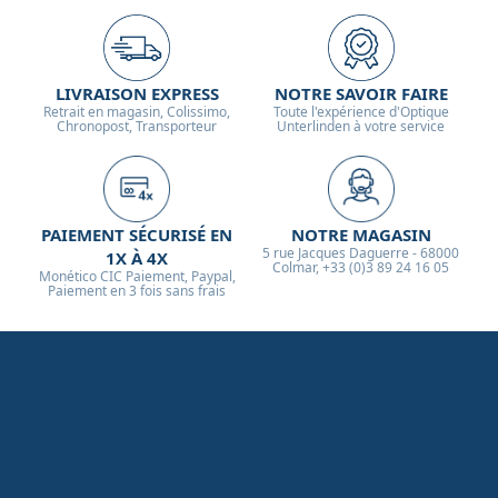
LIVRAISON EXPRESS
NOTRE SAVOIR FAIRE
Retrait en magasin, Colissimo,
Toute l'expérience d'Optique
Chronopost, Transporteur
Unterlinden à votre service
PAIEMENT SÉCURISÉ EN
NOTRE MAGASIN
5 rue Jacques Daguerre - 68000
1X À 4X
Colmar, +33 (0)3 89 24 16 05
Monético CIC Paiement, Paypal,
Paiement en 3 fois sans frais