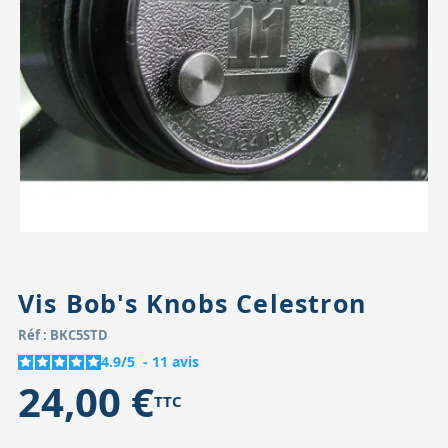
Accessoires pour montures
Pièces détachées
Têtes binocula
Vis Bob's Knobs Celestron
Réf : BKC5STD
4.9
/
5
-
11
avis
24,00 €
TTC