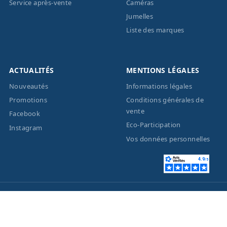
Service après-vente
Caméras
Jumelles
Liste des marques
ACTUALITÉS
MENTIONS LÉGALES
Nouveautés
Informations légales
Promotions
Conditions générales de
vente
Facebook
Eco-Participation
Instagram
Vos données personnelles
© 2026 - Création site
internet
BWAgence
- Tous