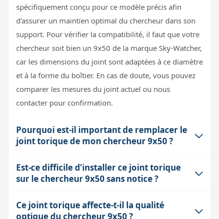
spécifiquement conçu pour ce modèle précis afin
d'assurer un maintien optimal du chercheur dans son
support. Pour vérifier la compatibilité, il faut que votre
chercheur soit bien un 9x50 de la marque Sky-Watcher,
car les dimensions du joint sont adaptées à ce diamètre
et à la forme du boîtier. En cas de doute, vous pouvez
comparer les mesures du joint actuel ou nous
contacter pour confirmation.
Pourquoi est-il important de remplacer le
joint torique de mon chercheur 9x50 ?
Est-ce difficile d’installer ce joint torique
Le joint torique joue un rôle crucial en maintenant le
sur le chercheur 9x50 sans notice ?
chercheur bien fixé sur la monture ou sur le tube
principal, évitant ainsi tout jeu ou glissement qui
Ce joint torique affecte-t-il la qualité
Le montage d’un joint torique est généralement simple
pourrait perturber l'alignement. Avec le temps, ce joint
optique du chercheur 9x50 ?