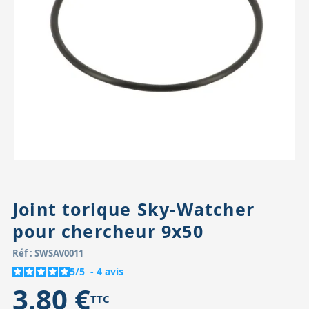
Accessoires pour montures
Pièces détachées
Têtes binocula
Joint torique Sky-Watcher
pour chercheur 9x50
Réf : SWSAV0011
5
/
5
-
4
avis
3,80 €
TTC