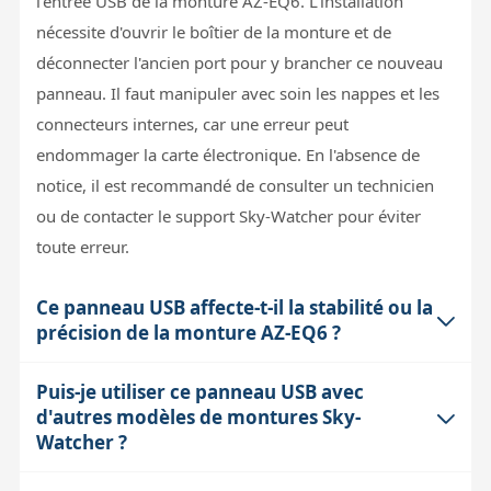
l'entrée USB de la monture AZ-EQ6. L'installation
nécessite d'ouvrir le boîtier de la monture et de
déconnecter l'ancien port pour y brancher ce nouveau
panneau. Il faut manipuler avec soin les nappes et les
connecteurs internes, car une erreur peut
endommager la carte électronique. En l'absence de
notice, il est recommandé de consulter un technicien
ou de contacter le support Sky-Watcher pour éviter
toute erreur.
Ce panneau USB affecte-t-il la stabilité ou la
précision de la monture AZ-EQ6 ?
Puis-je utiliser ce panneau USB avec
Non, ce panneau USB est une interface physique pour
d'autres modèles de montures Sky-
la communication entre la monture et un ordinateur. Il
Watcher ?
ne modifie pas la motorisation ni le système de suivi.
Toutefois, une connexion USB défectueuse peut