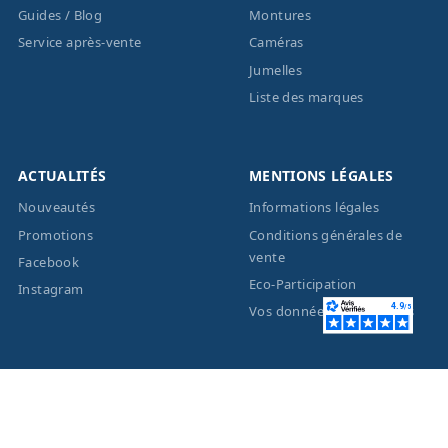
Guides / Blog
Montures
Service après-vente
Caméras
Jumelles
Liste des marques
ACTUALITÉS
MENTIONS LÉGALES
Nouveautés
Informations légales
Promotions
Conditions générales de
vente
Facebook
Eco-Participation
Instagram
Vos données personnelles