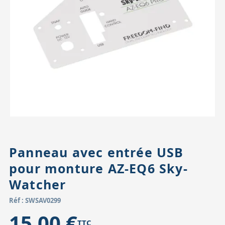
Accessoires pour montures
Pièces détachées
Têtes binocula
Panneau avec entrée USB
pour monture AZ-EQ6 Sky-
Watcher
Réf : SWSAV0299
15,00 €
TTC