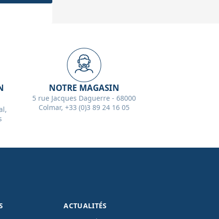
N
NOTRE MAGASIN
5 rue Jacques Daguerre - 68000
Colmar, +33 (0)3 89 24 16 05
l,
s
S
ACTUALITÉS