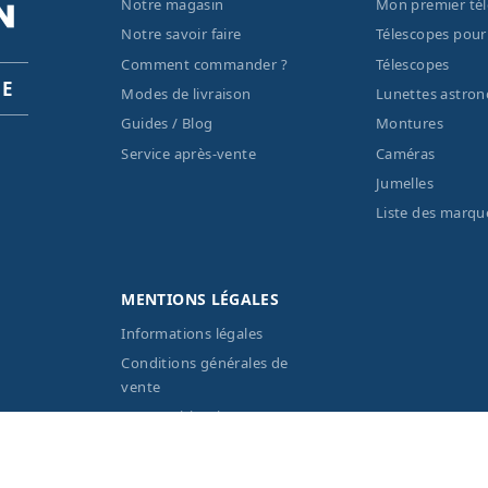
Notre magasin
Mon premier té
Notre savoir faire
Télescopes pour
Comment commander ?
Télescopes
PE
Modes de livraison
Lunettes astro
Guides / Blog
Montures
Service après-vente
Caméras
Jumelles
Liste des marqu
MENTIONS LÉGALES
Informations légales
Conditions générales de
vente
Eco-Participation
Vos données personnelles