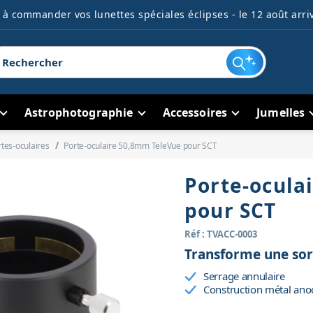
à commander vos lunettes spéciales éclipses - le 12 août arriv
Astrophotographie
Accessoires
Jumelles
tes-oculaires
Porte-oculaire 50,8mm TeleVue pour SCT
Porte-ocula
pour SCT
Réf : TVACC-0003
Transforme une sor
Serrage annulaire
Construction métal ano