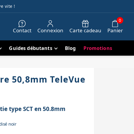
e vite !
0
Contact
Connexion
Carte cadeau
Panier
Guides débutants
Blog
Promotions
ire 50,8mm TeleVue
tie type SCT en 50.8mm
disé noir