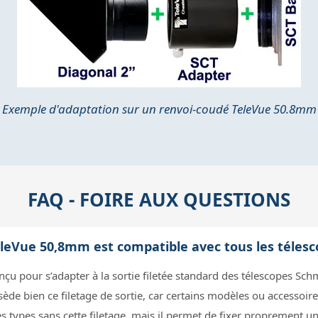
Exemple d'adaptation sur un renvoi-coudé TeleVue 50.8mm
FAQ - FOIRE AUX QUESTIONS
TeleVue 50,8mm est compatible avec tous les téles
çu pour s’adapter à la sortie filetée standard des télescopes Schm
ède bien ce filetage de sortie, car certains modèles ou accessoires 
es types sans cette filetage, mais il permet de fixer proprement 