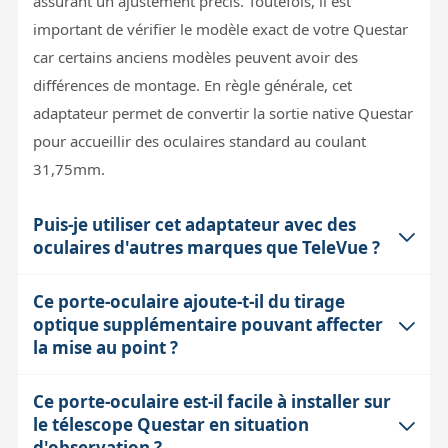
assurant un ajustement précis. Toutefois, il est
important de vérifier le modèle exact de votre Questar
car certains anciens modèles peuvent avoir des
différences de montage. En règle générale, cet
adaptateur permet de convertir la sortie native Questar
pour accueillir des oculaires standard au coulant
31,75mm.
Puis-je utiliser cet adaptateur avec des
oculaires d'autres marques que TeleVue ?
Ce porte-oculaire ajoute-t-il du tirage
Oui, cet adaptateur est conçu pour les oculaires au
optique supplémentaire pouvant affecter
standard 31,75mm, qui est très répandu. Que votre
la mise au point ?
oculaire soit TeleVue ou d'une autre marque, il pourra
s'insérer dans ce porte-oculaire à condition qu'il
Ce porte-oculaire est-il facile à installer sur
L'ajout d'un adaptateur peut modifier légèrement le
respecte bien ce diamètre. Cela offre une grande
le télescope Questar en situation
backfocus, c’est-à-dire la distance entre la lentille de
flexibilité pour utiliser une large gamme d'oculaires sur
d'observation ?