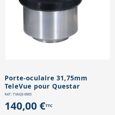
Accessoires pour montures
Pièces détachées
Têtes binocula
Porte-oculaire 31,75mm
TeleVue pour Questar
Réf : TVAQE-0005
140,00 €
TTC