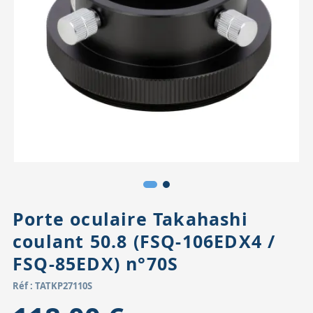
Accessoires pour montures
Pièces détachées
Têtes binocula
Porte oculaire Takahashi
coulant 50.8 (FSQ-106EDX4 /
FSQ-85EDX) n°70S
Réf : TATKP27110S