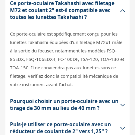
Ce porte-oculaire Takahashi avec filetage
M72 et coulant 2" est-il compatible avec
toutes les lunettes Takahashi ?
Ce porte-oculaire est spécifiquement conçu pour les
lunettes Takahashi équipées d'un filetage M72x1 mâle
à la sortie du focuser, notamment les modèles FSQ-
85EDX, FSQ-106EDX4, FC-100DF, TSA-120, TOA-130 et
TOA-150. Il ne conviendra pas aux lunettes sans ce
filetage. Vérifiez donc la compatibilité mécanique de
votre instrument avant l'achat.
Pourquoi choisir un porte-oculaire avec un
tirage de 30 mm au lieu de 40 mm ?
Puis-je utiliser ce porte-oculaire avec un
Le tirage détermine la distance entre la lentille de sortie
réducteur de coulant de 2" vers 1,25" ?
du focuser et le capteur ou l’oculaire. Un tirage plus