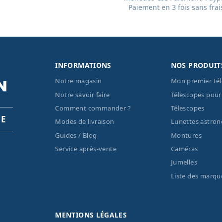
Paiement en 3 fois sans frai
INFORMATIONS
NOS PRODUIT
Notre magasin
Mon premier té
Notre savoir faire
Télescopes pour
Comment commander ?
Télescopes
PE
Modes de livraison
Lunettes astro
Guides / Blog
Montures
Service après-vente
Caméras
Jumelles
Liste des marqu
MENTIONS LÉGALES