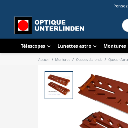
Pensez 
Télescopes
Lunettes astro
Montures
Accueil
Montures
Queues d'aronde
Queue d'aro