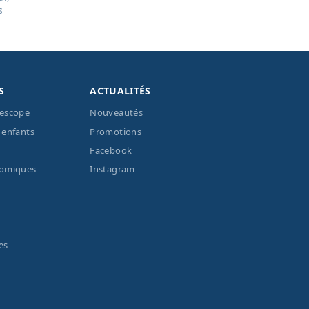
s
S
ACTUALITÉS
lescope
Nouveautés
 enfants
Promotions
Facebook
nomiques
Instagram
es