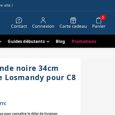
e vite !
0
Contact
Connexion
Carte cadeau
Panier
Guides débutants
Blog
Promotions
nde noire 34cm
e Losmandy pour C8
TTC
 pour connaître le délai de livraison