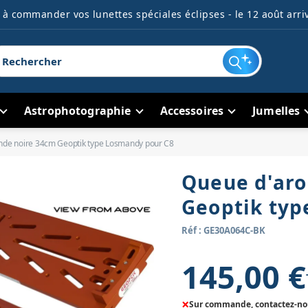
à commander vos lunettes spéciales éclipses - le 12 août arriv
Astrophotographie
Accessoires
Jumelles
nde noire 34cm Geoptik type Losmandy pour C8
Queue d'aro
Geoptik typ
Réf : GE30A064C-BK
145,00 €
×
Sur commande, contactez-nous