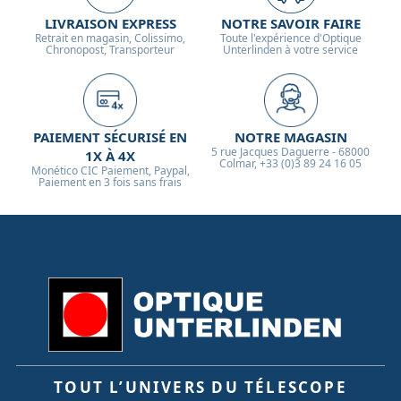
LIVRAISON EXPRESS
NOTRE SAVOIR FAIRE
Retrait en magasin, Colissimo,
Toute l'expérience d'Optique
Chronopost, Transporteur
Unterlinden à votre service
PAIEMENT SÉCURISÉ EN
NOTRE MAGASIN
5 rue Jacques Daguerre - 68000
1X À 4X
Colmar, +33 (0)3 89 24 16 05
Monético CIC Paiement, Paypal,
Paiement en 3 fois sans frais
TOUT L’UNIVERS DU TÉLESCOPE