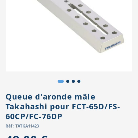
Accessoires pour montures
Pièces détachées
Têtes binocula
Queue d'aronde mâle
Takahashi pour FCT-65D/FS-
60CP/FC-76DP
Réf : TATKA11423