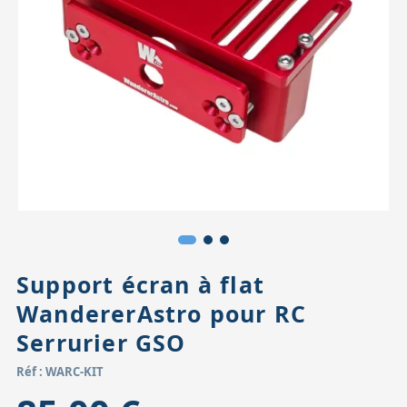
Accessoires pour montures
Pièces détachées
Têtes binocula
Support écran à flat
WandererAstro pour RC
Serrurier GSO
Réf : WARC-KIT