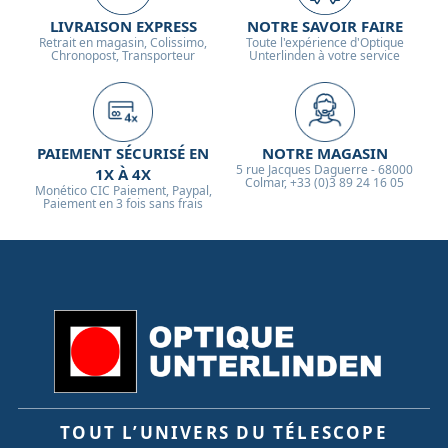
LIVRAISON EXPRESS
NOTRE SAVOIR FAIRE
Retrait en magasin, Colissimo,
Toute l'expérience d'Optique
Chronopost, Transporteur
Unterlinden à votre service
PAIEMENT SÉCURISÉ EN
NOTRE MAGASIN
5 rue Jacques Daguerre - 68000
1X À 4X
Colmar, +33 (0)3 89 24 16 05
Monético CIC Paiement, Paypal,
Paiement en 3 fois sans frais
TOUT L’UNIVERS DU TÉLESCOPE