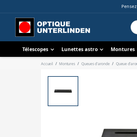
Pensez 
Télescopes
Lunettes astro
Montures
Accueil
Montures
Queues d'aronde
Queue d'aro