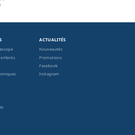
s
S
ACTUALITÉS
lescope
Nouveautés
 enfants
Promotions
Facebook
nomiques
Instagram
es