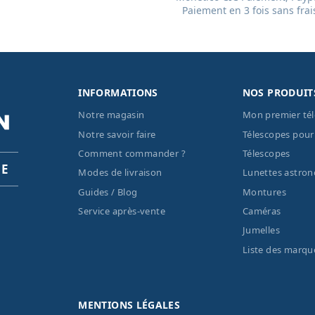
Paiement en 3 fois sans frai
INFORMATIONS
NOS PRODUIT
Notre magasin
Mon premier té
Notre savoir faire
Télescopes pour
Comment commander ?
Télescopes
PE
Modes de livraison
Lunettes astro
Guides / Blog
Montures
Service après-vente
Caméras
Jumelles
Liste des marqu
MENTIONS LÉGALES