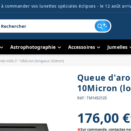
à commander vos lunettes spéciales éclipses - le 12 août arriv
Astrophotographie
Accessoires
Jumelles
nde mâle 3'' 10Micron (longueur 300mm)
Queue d'aro
10Micron (
Réf : TM1452125
176,00 €
×
Sur commande, contactez-nous