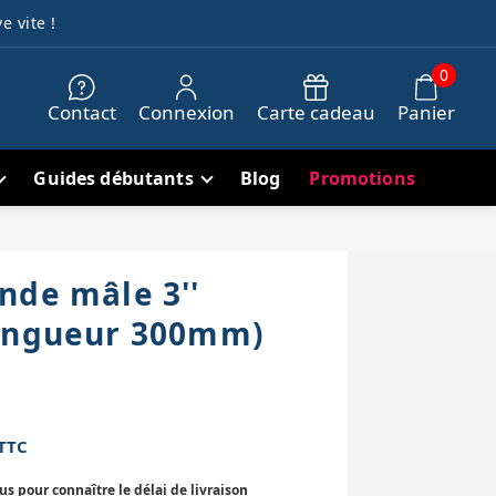
e vite !
0
Contact
Connexion
Carte cadeau
Panier
Guides débutants
Blog
Promotions
nde mâle 3''
longueur 300mm)
TTC
 pour connaître le délai de livraison