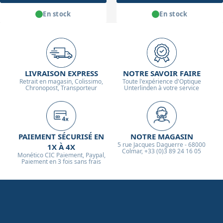
En stock
En stock
LIVRAISON EXPRESS
NOTRE SAVOIR FAIRE
Retrait en magasin, Colissimo,
Toute l'expérience d'Optique
Chronopost, Transporteur
Unterlinden à votre service
PAIEMENT SÉCURISÉ EN
NOTRE MAGASIN
5 rue Jacques Daguerre - 68000
1X À 4X
Colmar, +33 (0)3 89 24 16 05
Monético CIC Paiement, Paypal,
Paiement en 3 fois sans frais