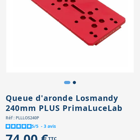
Accessoires pour montures
Pièces détachées
Têtes binocula
Queue d'aronde Losmandy
240mm PLUS PrimaLuceLab
Réf : PLLLOS240P
5
/
5
-
3
avis
74,00 €
TTC