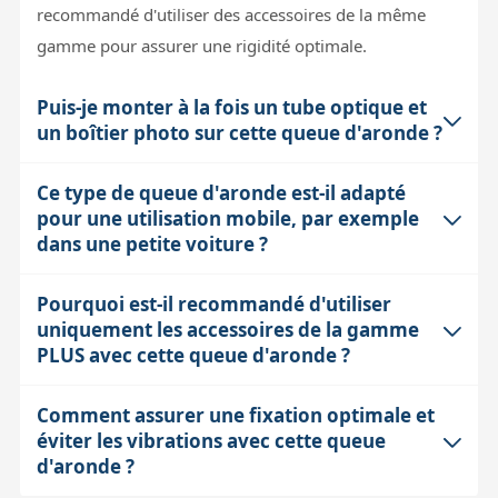
recommandé d'utiliser des accessoires de la même
gamme pour assurer une rigidité optimale.
Puis-je monter à la fois un tube optique et
un boîtier photo sur cette queue d'aronde ?
Ce type de queue d'aronde est-il adapté
Oui, cette queue d'aronde de 240 mm de long permet
pour une utilisation mobile, par exemple
de fixer un tube optique via des colliers adaptés
dans une petite voiture ?
(jusqu'à 130 mm de diamètre pour une lunette ou 200
mm pour un télescope) tout en offrant un filetage
Pourquoi est-il recommandé d'utiliser
Avec ses dimensions (240 mm de longueur, 100 mm
Kodak (1/4"-20) pour monter un boîtier photo ou un
uniquement les accessoires de la gamme
de largeur) et un poids de 600 g, cette queue d'aronde
accessoire en parallèle. Cette modularité facilite le
PLUS avec cette queue d'aronde ?
reste relativement compacte et légère. Elle peut donc
montage d'un système d'autoguidage ou de pilotage à
facilement être transportée dans un petit véhicule sans
distance en parallèle au tube principal, ce qui est très
Comment assurer une fixation optimale et
La gamme PLUS de PrimaLuceLab est un système
poser de problème d'encombrement. En revanche, il
éviter les vibrations avec cette queue
utile en astrophotographie pour améliorer la stabilité
modulaire conçu pour offrir une précision d'usinage et
faut penser à bien protéger la queue d'aronde et les
d'aronde ?
et le guidage sans avoir à déplacer la monture.
une rigidité mécanique supérieures grâce à des
accessoires associés dans une mallette ou un étui pour