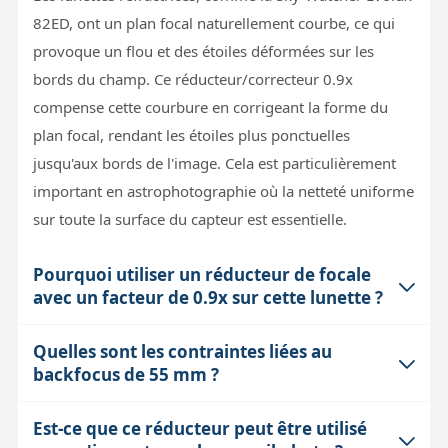
82ED, ont un plan focal naturellement courbe, ce qui
provoque un flou et des étoiles déformées sur les
bords du champ. Ce réducteur/correcteur 0.9x
compense cette courbure en corrigeant la forme du
plan focal, rendant les étoiles plus ponctuelles
jusqu'aux bords de l'image. Cela est particulièrement
important en astrophotographie où la netteté uniforme
sur toute la surface du capteur est essentielle.
Pourquoi utiliser un réducteur de focale
avec un facteur de 0.9x sur cette lunette ?
Quelles sont les contraintes liées au
Le facteur 0.9x diminue la focale de la lunette, passant
backfocus de 55 mm ?
de f/6.46 à environ f/5.82, ce qui augmente la
luminosité effective de l'image et permet de réduire les
Est-ce que ce réducteur peut être utilisé
Le backfocus est la distance précise entre la sortie du
temps d'exposition en astrophotographie. En pratique,