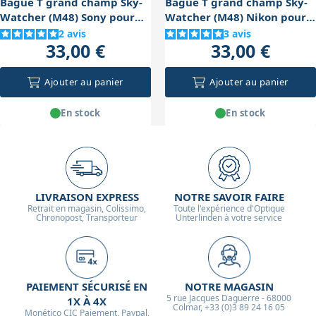
Bague T grand champ Sky-
Bague T grand champ Sky-
Watcher (M48) Sony pour
Watcher (M48) Nikon pour
réducteur 0.85x
réducteur 0.85x
2
avis
3
avis
33,00 €
33,00 €
Ajouter au panier
Ajouter au panier
En stock
En stock
LIVRAISON EXPRESS
NOTRE SAVOIR FAIRE
Retrait en magasin, Colissimo,
Toute l'expérience d'Optique
Chronopost, Transporteur
Unterlinden à votre service
PAIEMENT SÉCURISÉ EN
NOTRE MAGASIN
5 rue Jacques Daguerre - 68000
1X À 4X
Colmar, +33 (0)3 89 24 16 05
Monético CIC Paiement, Paypal,