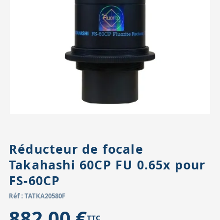
Accessoires pour montures
Pièces détachées
Têtes binocula
Réducteur de focale
Takahashi 60CP FU 0.65x pour
FS-60CP
Réf : TATKA20580F
882,00 €
TTC