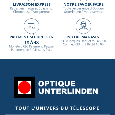
LIVRAISON EXPRESS
NOTRE SAVOIR FAIRE
Retrait en magasin, Colissimo,
Toute l'expérience d'Optique
Chronopost, Transporteur
Unterlinden à votre service
PAIEMENT SÉCURISÉ EN
NOTRE MAGASIN
5 rue Jacques Daguerre - 68000
1X À 4X
Colmar, +33 (0)3 89 24 16 05
Monético CIC Paiement, Paypal,
Paiement en 3 fois sans frais
TOUT L’UNIVERS DU TÉLESCOPE