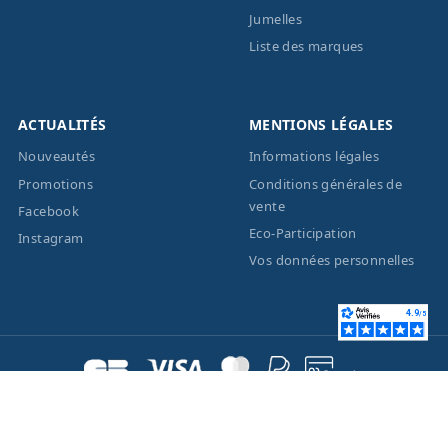
Jumelles
Liste des marques
ACTUALITÉS
MENTIONS LÉGALES
Nouveautés
Informations légales
Promotions
Conditions générales de
vente
Facebook
Eco-Participation
Instagram
Vos données personnelles
© 2026 - Création site
internet
BWAgence
- Tous
droits réservés Optique
Unterlinden