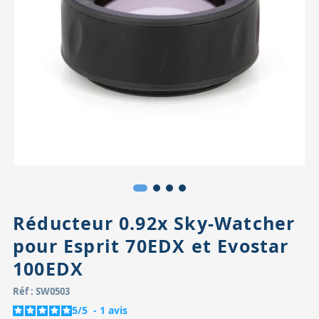
Accessoires pour montures
Pièces détachées
Têtes binocula
Réducteur 0.92x Sky-Watcher
pour Esprit 70EDX et Evostar
100EDX
Réf : SW0503
5
/
5
-
1
avis