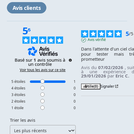
Avis clients
5
/
5
5
/
5
Avis vérifié
Dans l'attente d'un ciel clai
pour tester mais trè
prometteur
Basé sur
1
avis soumis à
un contrôle
Avis du
07/02/2026
, sui
Voir tous les avis sur ce site
à une expérience 
29/01/2026
par
Eric C.
5
étoiles
1
Utile
(0)
Signaler
4
étoiles
0
3
étoiles
0
2
étoiles
0
1
étoile
0
Trier les avis