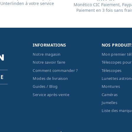
Unterlinden à votre service
Monético CIC Paiement, Paypa
Paiement en 3 fois sans frai
INFORMATIONS
NOS PRODUIT
Notre magasin
Mon premier té
Notre savoir faire
Télescopes pour
Comment commander ?
Télescopes
PE
Modes de livraison
Lunettes astro
Guides / Blog
Montures
Service après-vente
Caméras
Jumelles
Liste des marqu