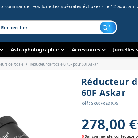
à commander vos lunettes spéciales éclipses - le 12 août arriv
Astrophotographie
Accessoires
Jumelles
eurs de focale
Réducteur de focale 0,75x pour 60F Askar
Réducteur d
60F Askar
Réf : SR60FRED0.75
278,00 €
×
Sur commande, contactez-nous