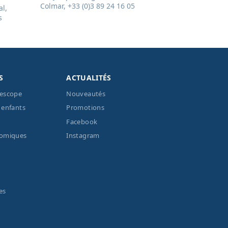
Colmar, +33 (0)3 89 24 16 05
l,
s
S
ACTUALITÉS
lescope
Nouveautés
 enfants
Promotions
Facebook
nomiques
Instagram
es