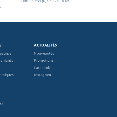
Colmar, +33 (0)3 89 24 16 05
l,
s
S
ACTUALITÉS
lescope
Nouveautés
 enfants
Promotions
Facebook
nomiques
Instagram
es