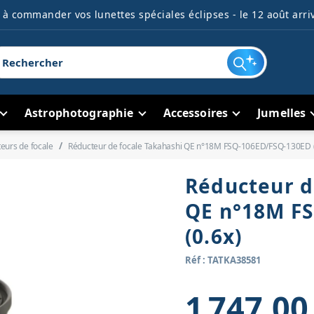
à commander vos lunettes spéciales éclipses - le 12 août arriv
Astrophotographie
Accessoires
Jumelles
eurs de focale
Réducteur de focale Takahashi QE n°18M FSQ-106ED/FSQ-130ED (
Réducteur d
QE n°18M F
(0.6x)
Réf : TATKA38581
1 747,00