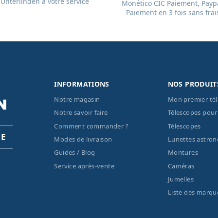
Unterlinden à votre service
Monético CIC Paiement, Paypa
Paiement en 3 fois sans frai
INFORMATIONS
NOS PRODUIT
Notre magasin
Mon premier té
Notre savoir faire
Télescopes pour
Comment commander ?
Télescopes
PE
Modes de livraison
Lunettes astro
Guides / Blog
Montures
Service après-vente
Caméras
Jumelles
Liste des marqu