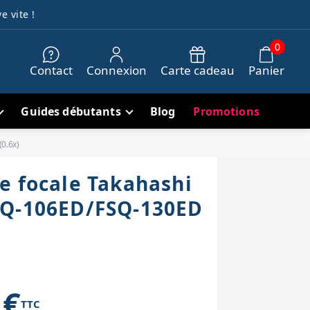
e vite !
0
Contact
Connexion
Carte cadeau
Panier
Guides débutants
Blog
Promotions
0.6x)
e focale Takahashi
SQ-106ED/FSQ-130ED
 €
TTC