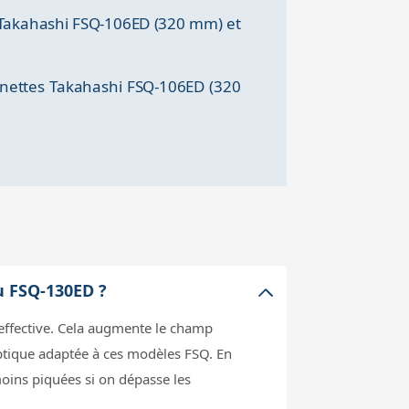
s Takahashi FSQ-106ED (320 mm) et
lunettes Takahashi FSQ-106ED (320
u FSQ-130ED ?
e effective. Cela augmente le champ
optique adaptée à ces modèles FSQ. En
moins piquées si on dépasse les