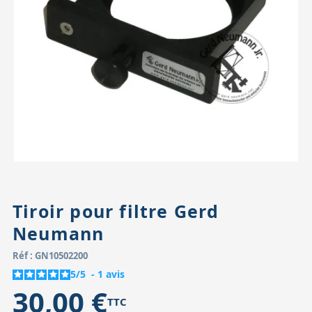
Accessoires pour montures
Pièces détachées
Têtes binocula
Tiroir pour filtre Gerd
Neumann
Réf : GN10502200
5
/
5
-
1
avis
30,00 €
TTC