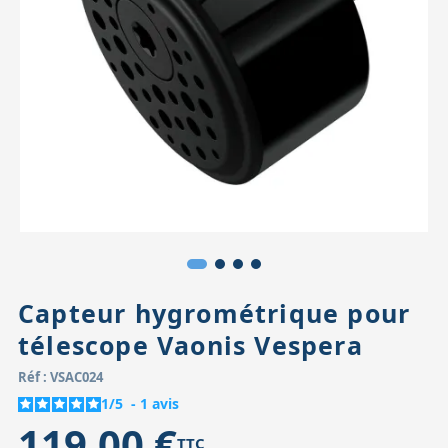
Accessoires pour montures
Pièces détachées
Têtes binocula
Capteur hygrométrique pour
télescope Vaonis Vespera
Réf : VSAC024
1
/
5
-
1
avis
119,00 €
TTC