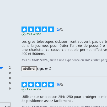
5
/
5
Avis vérifié
Les gros télescopes dobson n'ont souvent pas de bo
dans la journée, pour éviter l'entrée de poussière 
une charlotte, ce couvercle souple permet effectiv
400 et 500mm.
Avis du
10/01/2026
, suite à une expérience du
26/12/2025
par
2
Utile
(0)
Signaler
0
0
5
0
/
5
0
Avis vérifié
Utiliser sur un dobson 254/1250 pour protéger le miro
Se positionne assez facilement .