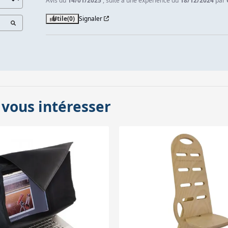
Avis du
14/01/2025
, suite à une expérience du
18/12/2024
par
Utile
(0)
Signaler
 vous intéresser