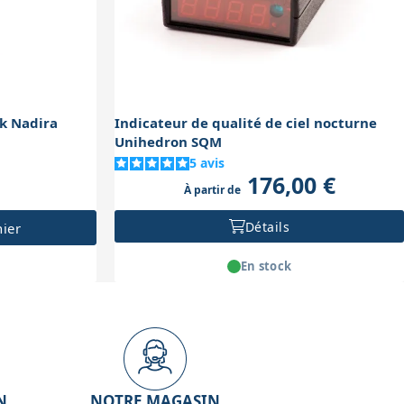
ik Nadira
Indicateur de qualité de ciel nocturne
Unihedron SQM
5
avis
176,00 €
À partir de
Détails
nier
En stock
N
NOTRE MAGASIN