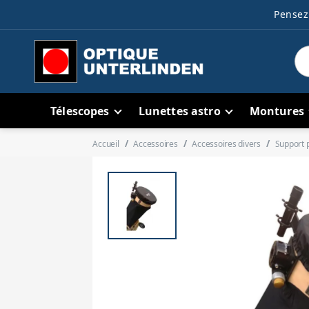
Pensez 
Télescopes
Lunettes astro
Montures
Accueil
Accessoires
Accessoires divers
Support p