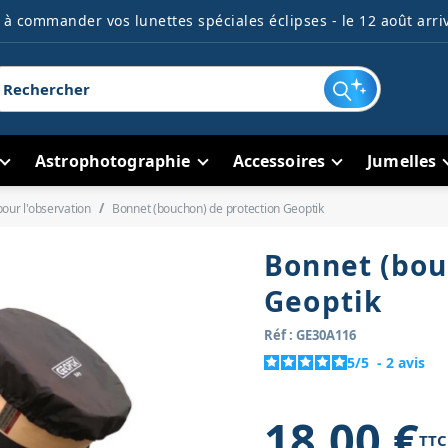
à commander vos lunettes spéciales éclipses - le 12 août arriv
Astrophotographie
Accessoires
Jumelles
our l'observation
Bonnet (bouchon) de protection Geoptik
Bonnet (bou
Geoptik
Réf : GE30A116
5
/
5
-
2
avis
18,00 €
TTC