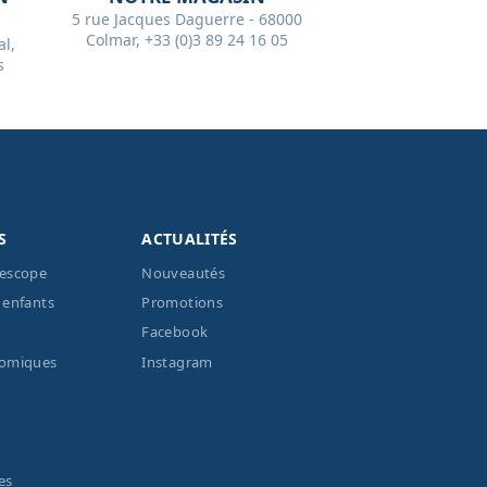
5 rue Jacques Daguerre - 68000
Colmar, +33 (0)3 89 24 16 05
l,
s
S
ACTUALITÉS
lescope
Nouveautés
 enfants
Promotions
Facebook
nomiques
Instagram
es