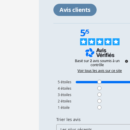
Avis clients
5
/
5
Basé sur
2
avis soumis à un
contrôle
Voir tous les avis sur ce site
5
étoiles
4
étoiles
3
étoiles
2
étoiles
1
étoile
Trier les avis