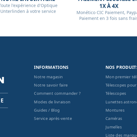
Toute l'expérience d'Optique
1X À 4X
Unterlinden à votre service
Monético CIC Paiement, Paypa
Paiement en 3 fois sans frai
INFORMATIONS
NOS PRODUIT
Notre magasin
Mon premier té
Notre savoir faire
Télescopes pour
Comment commander ?
Télescopes
PE
Modes de livraison
Lunettes astro
Guides / Blog
Montures
Service après-vente
Caméras
Jumelles
Liste des marqu