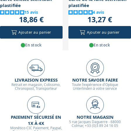
plastifiée
plastifiée
15
avis
4
avis
18,86 €
13,27 €
Ajouter au panier
Ajouter au panier
En stock
En stock
LIVRAISON EXPRESS
NOTRE SAVOIR FAIRE
Retrait en magasin, Colissimo,
Toute l'expérience d'Optique
Chronopost, Transporteur
Unterlinden à votre service
PAIEMENT SÉCURISÉ EN
NOTRE MAGASIN
5 rue Jacques Daguerre - 68000
1X À 4X
Colmar, +33 (0)3 89 24 16 05
Monético CIC Paiement, Paypal,