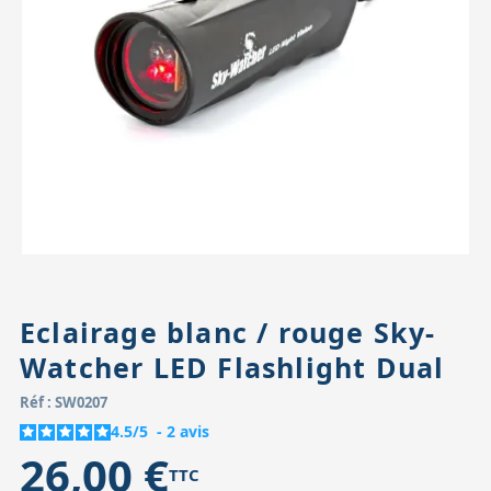
Accessoires pour montures
Pièces détachées
Têtes binocula
Eclairage blanc / rouge Sky-
Watcher LED Flashlight Dual
Réf : SW0207
4.5
/
5
-
2
avis
26,00 €
TTC