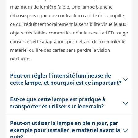
maximum de lumière faible. Une lampe blanche
intense provoque une contraction rapide de la pupille,
ce qui réduit temporairement la sensibilité visuelle aux
objets très faibles comme les nébuleuses. La LED rouge
conserve cette adaptation, permettant de manipuler le
matériel ou lire des cartes sans perdre la vision
nocturne.
Peut-on régler l'intensité lumineuse de
cette lampe, et pourquoi est-ce important?
Est-ce que cette lampe est pratique à
Oui, la lampe Sky-Watcher est équipée d'un
transporter et utiliser sur le terrain?
potentiomètre qui permet d'ajuster l'intensité des LED
rouges ou blanches. Cela est crucial car en observation
Peut-on utiliser la lampe en plein jour, par
La lampe est légère et fournie avec un cordon à placer
astronomique, une lumière trop forte, même rouge,
exemple pour installer le matériel avant la
autour du cou, ce qui facilite son transport et son accès
peut entraîner une gêne visuelle ou une perte
nuit?