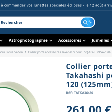
à commander vos lunettes spéciales éclipses - le 12 août arriv
Astrophotographie
Accessoires
Jumelles
our l'observation
Collier porte accessoires Takahashi pour FSQ-106ED/TSA-120
Collier port
Takahashi p
120 (125mm
Réf : TATKA36430
261,00 €