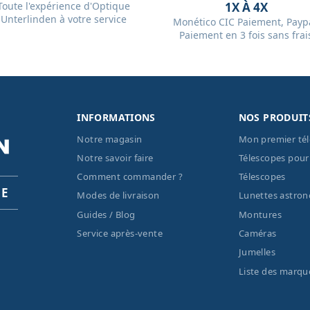
Toute l'expérience d'Optique
1X À 4X
Unterlinden à votre service
Monético CIC Paiement, Paypa
Paiement en 3 fois sans frai
INFORMATIONS
NOS PRODUIT
Notre magasin
Mon premier té
Notre savoir faire
Télescopes pour
Comment commander ?
Télescopes
PE
Modes de livraison
Lunettes astro
Guides / Blog
Montures
Service après-vente
Caméras
Jumelles
Liste des marqu