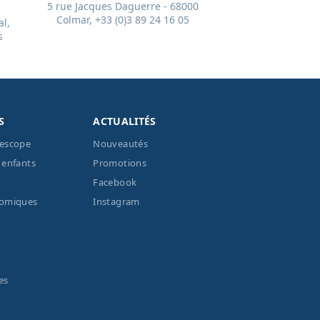
5 rue Jacques Daguerre - 68000
Colmar, +33 (0)3 89 24 16 05
l,
s
S
ACTUALITÉS
lescope
Nouveautés
 enfants
Promotions
Facebook
nomiques
Instagram
es