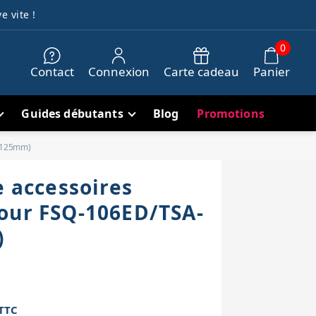
e vite !
0
Contact
Connexion
Carte cadeau
Panier
Guides débutants
Blog
Promotions
 (125mm)
e accessoires
our FSQ-106ED/TSA-
)
TTC