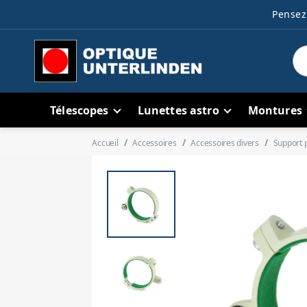
Pensez 
Télescopes
Lunettes astro
Montures
Accueil
Accessoires
Accessoires divers
Support p