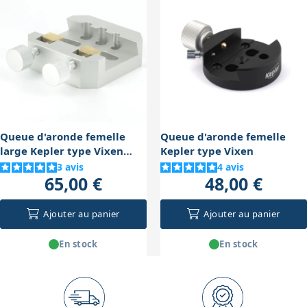
une lunette ou un télescope plus grand.
solide et stable, tout en permettant un réglage précis
grâce aux colliers avec vis à embout téflon, évitant
d'endommager le tube optique.
Queue d'aronde femelle
Queue d'aronde femelle
large Kepler type Vixen
Kepler type Vixen
serrage double
3
avis
4
avis
65,00 €
48,00 €
Ajouter au panier
Ajouter au panier
En stock
En stock