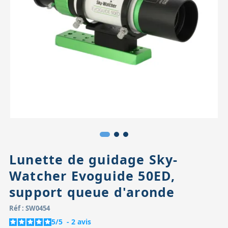
Accessoires pour montures
Pièces détachées
Têtes binocula
Lunette de guidage Sky-
Watcher Evoguide 50ED,
support queue d'aronde
Réf : SW0454
5
/
5
-
2
avis