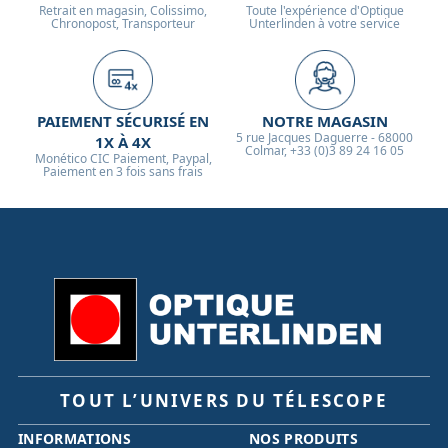
Retrait en magasin, Colissimo,
Toute l'expérience d'Optique
Chronopost, Transporteur
Unterlinden à votre service
PAIEMENT SÉCURISÉ EN
NOTRE MAGASIN
5 rue Jacques Daguerre - 68000
1X À 4X
Colmar, +33 (0)3 89 24 16 05
Monético CIC Paiement, Paypal,
Paiement en 3 fois sans frais
TOUT L’UNIVERS DU TÉLESCOPE
INFORMATIONS
NOS PRODUITS