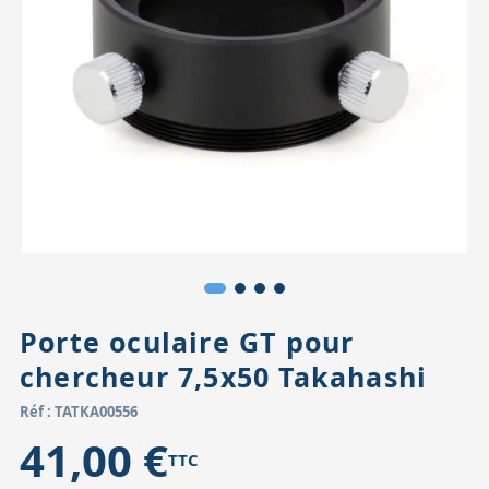
Accessoires pour montures
Pièces détachées
Têtes binocula
Porte oculaire GT pour
chercheur 7,5x50 Takahashi
Réf : TATKA00556
41,00 €
TTC