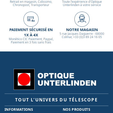
Retrait en magasin, Colissimo,
Toute l'expérience d'Optique
Chronopost, Transporteur
Unterlinden à votre service
PAIEMENT SÉCURISÉ EN
NOTRE MAGASIN
5 rue Jacques Daguerre - 68000
1X À 4X
Colmar, +33 (0)3 89 24 16 05
Monético CIC Paiement, Paypal,
Paiement en 3 fois sans frais
TOUT L’UNIVERS DU TÉLESCOPE
INFORMATIONS
NOS PRODUITS