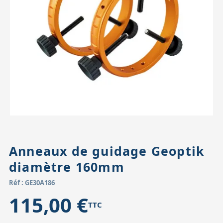
Accessoires pour montures
Pièces détachées
Têtes binocula
Anneaux de guidage Geoptik
diamètre 160mm
Réf : GE30A186
115,00 €
TTC