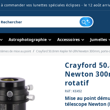
à commander vos lunettes spéciales éclipses - le 12 août arriv
Astrophotographie
Accessoires
Jumelles
stèmes de mise au point
Crayford 50.8mm Kepler M-LRN Newton 300mm, porte-ocu
Crayford 5
Newton 300
rotatif
Réf : KE452
Mise au point démul
télescope Newton 