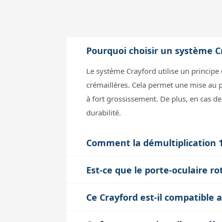
Pourquoi choisir un système Cr
Le système Crayford utilise un principe 
crémaillères. Cela permet une mise au po
à fort grossissement. De plus, en cas d
durabilité.
Comment la démultiplication 1/
La démultiplication 1/10 signifie que la
Est-ce que le porte-oculaire r
contrôle fin du déplacement, indispensa
Oui, la rotation indépendante du porte-o
profondeur de champ est très faible.
Ce Crayford est-il compatible
point ni la stabilité du dispositif. Cela
Oui, ce modèle est conçu pour être mo
l'orientation d'images en astrophotograp