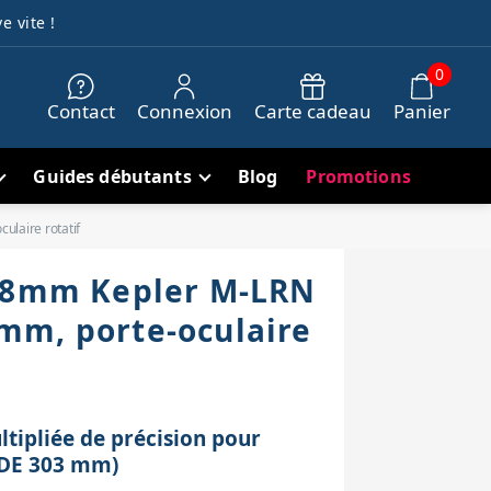
e vite !
0
Contact
Connexion
Carte cadeau
Panier
Guides débutants
Blog
Promotions
laire rotatif
0.8mm Kepler M-LRN
mm, porte-oculaire
tipliée de précision pour
(DE 303 mm)