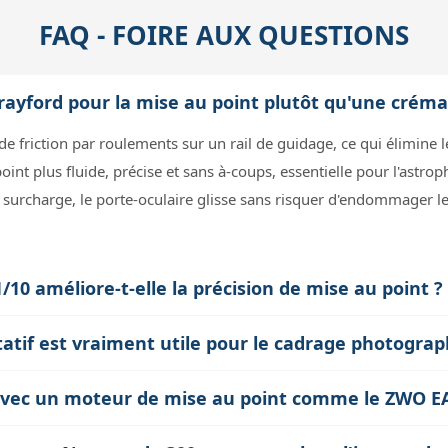
FAQ - FOIRE AUX QUESTIONS
ayford pour la mise au point plutôt qu'une crémai
de friction par roulements sur un rail de guidage, ce qui élimine 
int plus fluide, précise et sans à-coups, essentielle pour l'astrop
e surcharge, le porte-oculaire glisse sans risquer d'endommager 
10 améliore-t-elle la précision de mise au point ?
 molette fait 10 tours pour déplacer le porte-oculaire d’un tour c
otatif est vraiment utile pour le cadrage photogra
ble pour atteindre une netteté optimale surtout à fort grossisse
culaire permet d'ajuster précisément l'orientation du capteur ou 
 avec un moteur de mise au point comme le ZWO E
 facilite le cadrage et la composition, notamment pour aligner les o
torisable et est compatible avec la plupart des moteurs du marc
hie, sans avoir à tourner tout le focuser ou le télescope.