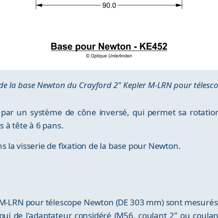
de la base Newton du Crayford 2" Kepler M-LRN pour téles
 par un système de cône inversé, qui permet sa rotatio
es à tête à 6 pans.
ns la visserie de fixation de la base pour Newton.
r M-LRN pour télescope Newton (DE 303 mm) sont mesurés
pui de l'adaptateur considéré (M56, coulant 2" ou coulant