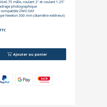
 M56x0.75 mâle, coulant 2" et coulant 1.25"
 cadrage photographique
e, compatible ZWO EAF
ope Newton 300 mm (diamètre extérieur)
TTC
h
Ajouter au panier