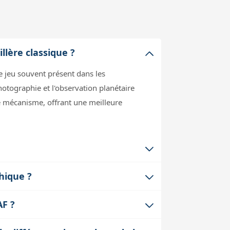
llère classique ?
le jeu souvent présent dans les
hotographie et l'observation planétaire
le mécanisme, offrant une meilleure
omplet. Cette multiplication permet un
phique ?
ment ou en astrophotographie, où la
de l'oculaire sans modifier la mise au
AF ?
bjets célestes ou pour corriger
hé, notamment le ZWO EAF. Cela permet