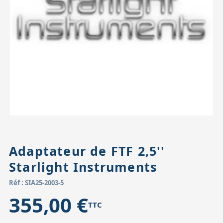
Accessoires pour montures
Pièces détachées
Têtes binocula
Adaptateur de FTF 2,5''
Starlight Instruments
Réf : SIA25-2003-5
355,00 €
TTC