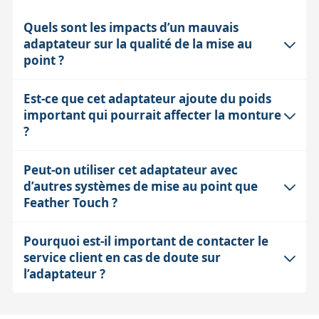
Quels sont les impacts d’un mauvais
adaptateur sur la qualité de la mise au
point ?
Est-ce que cet adaptateur ajoute du poids
Un adaptateur mal adapté peut engendrer un jeu
important qui pourrait affecter la monture
mécanique, un porte-à-faux ou un désalignement du
?
système de mise au point. Cela se traduit par une
difficulté à obtenir une mise au point précise, une perte
Peut-on utiliser cet adaptateur avec
L’adaptateur FTF 2,5'' Starlight Instruments est conçu
de netteté, voire des vibrations qui dégradent le
d’autres systèmes de mise au point que
en matériaux légers et robustes, souvent en aluminium
confort d’observation ou la qualité des images en
Feather Touch ?
usiné, pour minimiser le poids ajouté. En général, son
astrophotographie.
impact sur la charge de la monture est négligeable,
Pourquoi est-il important de contacter le
Non, cet adaptateur est spécifiquement conçu pour
mais il faut toujours considérer le poids total du tube et
service client en cas de doute sur
assurer la jonction avec les systèmes de mise au point
accessoires pour garantir la stabilité.
l’adaptateur ?
Feather Touch. Son usinage et ses fixations
correspondent aux caractéristiques précises de ces
Les tubes optiques ont de nombreuses variations de