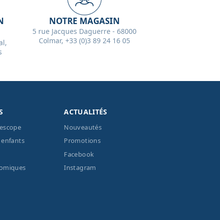
N
NOTRE MAGASIN
5 rue Jacques Daguerre - 68000
Colmar, +33 (0)3 89 24 16 05
l,
s
S
ACTUALITÉS
lescope
Nouveautés
 enfants
Promotions
Facebook
nomiques
Instagram