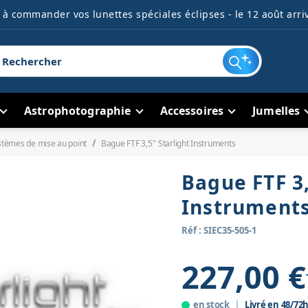
à commander vos lunettes spéciales éclipses - le 12 août arriv
Astrophotographie
Accessoires
Jumelles
stèmes de mise au point
Bague FTF 3,5'' Starlight Instruments
Bague FTF 3,
Instrument
Réf : SIEC35-505-1
227,00 €
en stock
Livré en 48/72