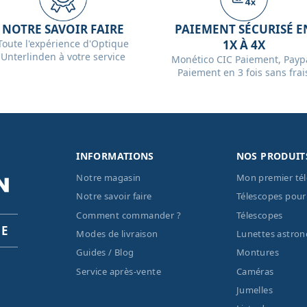
NOTRE SAVOIR FAIRE
PAIEMENT SÉCURISÉ E
Toute l'expérience d'Optique
1X À 4X
Unterlinden à votre service
Monético CIC Paiement, Paypa
Paiement en 3 fois sans frai
INFORMATIONS
NOS PRODUIT
Notre magasin
Mon premier té
Notre savoir faire
Télescopes pour
Comment commander ?
Télescopes
PE
Modes de livraison
Lunettes astro
Guides / Blog
Montures
Service après-vente
Caméras
Jumelles