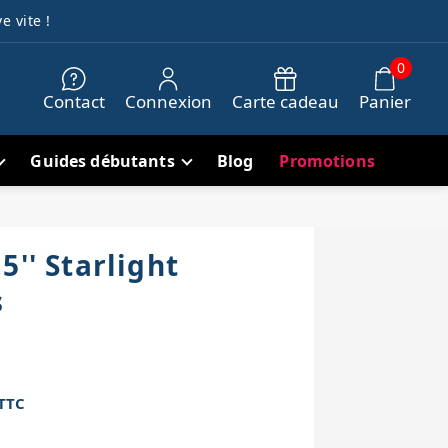
e vite !
0
Contact
Connexion
Carte cadeau
Panier
Guides débutants
Blog
Promotions
5'' Starlight
s
TTC
h