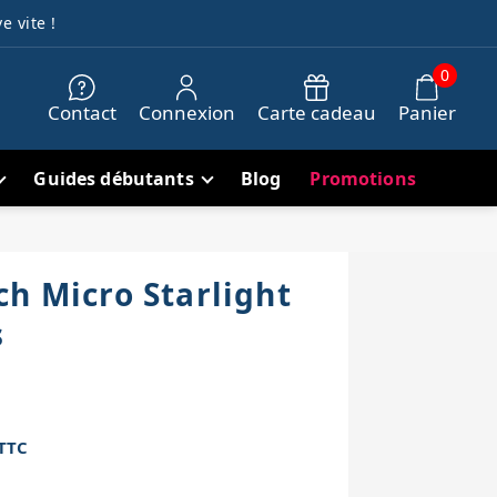
e vite !
0
Contact
Connexion
Carte cadeau
Panier
Guides débutants
Blog
Promotions
ch Micro Starlight
s
TTC
h