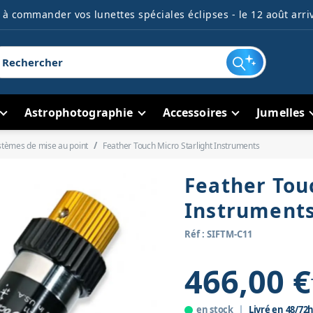
à commander vos lunettes spéciales éclipses - le 12 août arriv
Astrophotographie
Accessoires
Jumelles
stèmes de mise au point
Feather Touch Micro Starlight Instruments
Feather Tou
Instrument
Réf : SIFTM-C11
466,00 €
en stock
Livré en 48/72