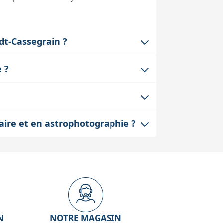
dt-Cassegrain ?
ous. Il faut vérifier la compatibilité
e ?
stallation peut aussi nécessiter un
ons et les jeux mécaniques fréquents
ce qui est crucial pour garder une
nt. Cependant, son installation peut
taire et en astrophotographie ?
t de la monture pour garder un bon
taire où la profondeur de champ est très
té des images. Elle réduit aussi la
N
NOTRE MAGASIN