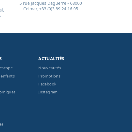
5 rue Jacques Daguerre - 68000
Colmar, +33 (0)3 89 24 16 05
l,
s
S
ACTUALITÉS
lescope
Nouveautés
 enfants
Promotions
Facebook
nomiques
Instagram
es