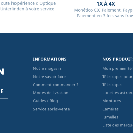
Toute l'expérience d'Optique
1X À 4X
Unterlinden à votre service
Monético CIC Paiement, Paypa
Paiement en 3 fois sans frai
INFORMATIONS
NOS PRODUIT
Notre magasin
Mon premier té
Notre savoir faire
Télescopes pour
Comment commander ?
Télescopes
PE
Modes de livraison
Lunettes astro
Guides / Blog
Montures
Service après-vente
Caméras
Jumelles
Liste des marqu