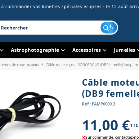
à commander vos lunettes spéciales éclipses - le 12 août arriv
Astrophotographie
Accessoires
Jumelles
stèmes de mise au point
Câble moteur pour ROBOFOCUS (DB9 femelle) long. 1m
Câble mote
(DB9 femell
Réf : PAMP0009.3
11,00 €
TTC
×
Sur commande, contactez-nous