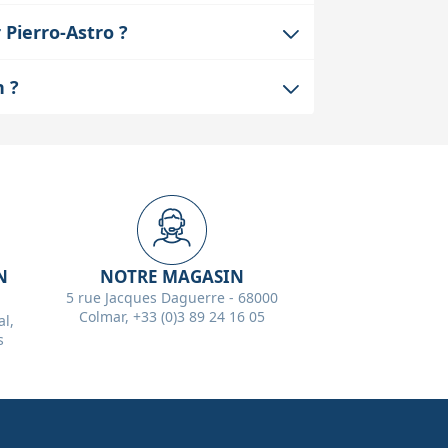
u moteur et du système de vis sans fin.
 Pierro-Astro ?
férences, ce qui est crucial pour un
e et respectant le même protocole de
n ?
ier la compatibilité technique avant
s. Lors du montage, assurez-vous qu’il ait
utilisez des attaches velcro pour limiter
N
NOTRE MAGASIN
5 rue Jacques Daguerre - 68000
Colmar, +33 (0)3 89 24 16 05
l,
s