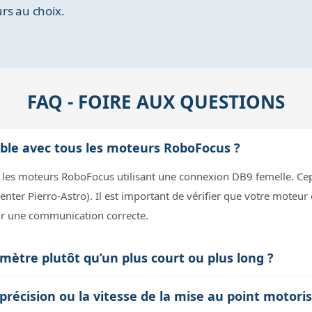
rs au choix.
FAQ - FOIRE AUX QUESTIONS
ible avec tous les moteurs RoboFocus ?
 les moteurs RoboFocus utilisant une connexion DB9 femelle. Cep
nter Pierro-Astro). Il est important de vérifier que votre moteur e
ir une communication correcte.
 mètre plutôt qu’un plus court ou plus long ?
mis entre flexibilité et gestion de l’encombrement. Trop court, il
précision ou la vitesse de la mise au point motori
ger le matériel. Trop long, il peut s’emmêler ou créer des résist