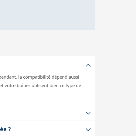
endant, la compatibilité dépend aussi
t votre boîtier utilisent bien ce type de
 limite les mouvements et peut tirer sur
sée ?
ances électriques. Ce câble est donc