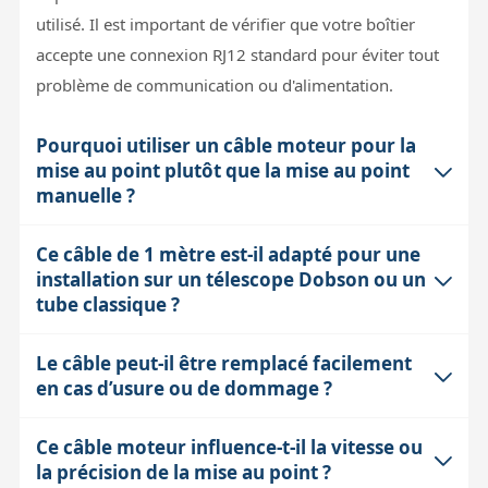
utilisé. Il est important de vérifier que votre boîtier
accepte une connexion RJ12 standard pour éviter tout
problème de communication ou d'alimentation.
Pourquoi utiliser un câble moteur pour la
mise au point plutôt que la mise au point
manuelle ?
Ce câble de 1 mètre est-il adapté pour une
Le moteur de mise au point permet un réglage précis
installation sur un télescope Dobson ou un
et stable, indispensable notamment en
tube classique ?
astrophotographie où la moindre vibration peut flouter
l'image. Le câble moteur prolonge la connexion entre
Le câble peut-il être remplacé facilement
La longueur de 1 mètre est un compromis pratique :
le moteur et le boîtier de commande, facilitant ainsi un
en cas d’usure ou de dommage ?
suffisante pour connecter le moteur au boîtier tout en
contrôle à distance, évitant de toucher le télescope et
limitant l'encombrement et les risques d'accrochage.
donc de perturber la stabilité du système.
Ce câble moteur influence-t-il la vitesse ou
Oui, le câble RJ12 est un composant standard et
Sur un Dobson, souvent plus compact, il faudra veiller
la précision de la mise au point ?
remplaçable. Il est conseillé d'utiliser un câble de
à ce que le câble ne gêne pas les mouvements. Sur un