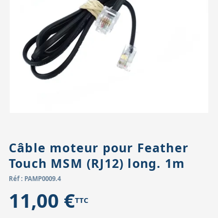
Accessoires pour montures
Pièces détachées
Têtes binocula
Câble moteur pour Feather
Touch MSM (RJ12) long. 1m
Réf : PAMP0009.4
11,00 €
TTC