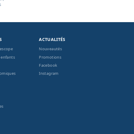
s
S
ACTUALITÉS
lescope
Nouveautés
 enfants
Promotions
Facebook
nomiques
Instagram
es