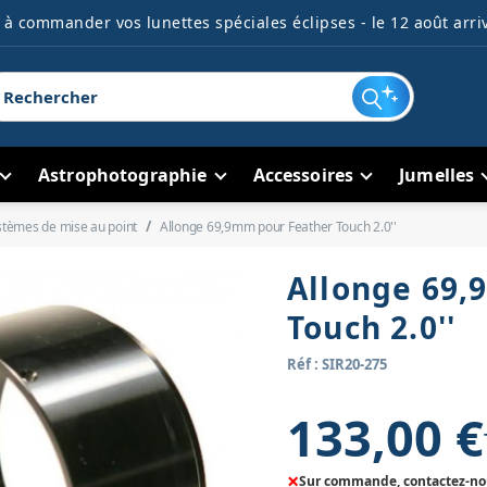
à commander vos lunettes spéciales éclipses - le 12 août arriv
Astrophotographie
Accessoires
Jumelles
stèmes de mise au point
Allonge 69,9mm pour Feather Touch 2.0''
Allonge 69,
Touch 2.0''
Réf : SIR20-275
133,00 €
×
Sur commande, contactez-nous