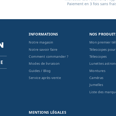
Paiement en 3 fois sans frai
INFORMATIONS
NOS PRODUIT
Notre magasin
Mon premier té
Notre savoir faire
Télescopes pour
Comment commander ?
Télescopes
PE
Modes de livraison
Lunettes astro
Guides / Blog
Montures
Service après-vente
Caméras
Jumelles
Liste des marqu
MENTIONS LÉGALES