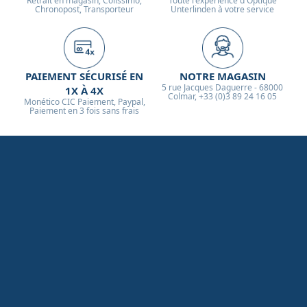
Retrait en magasin, Colissimo,
Toute l'expérience d'Optique
Chronopost, Transporteur
Unterlinden à votre service
PAIEMENT SÉCURISÉ EN
NOTRE MAGASIN
5 rue Jacques Daguerre - 68000
1X À 4X
Colmar, +33 (0)3 89 24 16 05
Monético CIC Paiement, Paypal,
Paiement en 3 fois sans frais