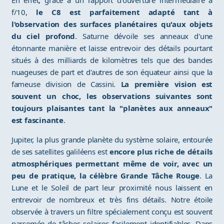
En effet, grâce à un rapport d'ouverture intermédiaire à
f/10,
le C8 est parfaitement adapté tant à
l'observation des surfaces planétaires qu'aux objets
du ciel profond
. Saturne dévoile ses anneaux d'une
étonnante manière et laisse entrevoir des détails pourtant
situés à des milliards de kilomètres tels que des bandes
nuageuses de part et d'autres de son équateur ainsi que la
fameuse division de Cassini.
La première vision est
souvent un choc, les observations suivantes sont
toujours plaisantes tant la "planètes aux anneaux"
est fascinante
.
Jupiter, la plus grande planète du système solaire, entourée
de ses satellites galiléens est
encore plus riche de détails
atmosphériques permettant même de voir, avec un
peu de pratique, la célèbre Grande Tâche Rouge
. La
Lune et le Soleil de part leur proximité nous laissent en
entrevoir de nombreux et très fins détails. Notre étoile
observée à travers un filtre spécialement conçu est souvent
parsemée de tâches solaires facilement identifiables. Dans