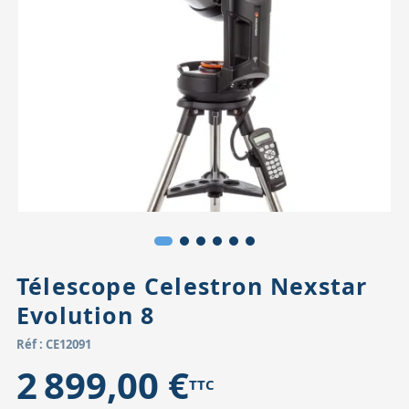
Accessoires pour montures
Pièces détachées
Têtes binocula
Télescope Celestron Nexstar
Evolution 8
Réf : CE12091
2 899,00 €
TTC