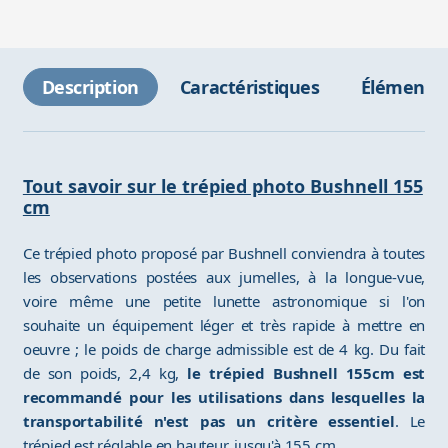
Description
Caractéristiques
Éléments 
Tout savoir sur le trépied photo Bushnell 155
cm
Ce trépied photo proposé par Bushnell conviendra à toutes
les observations postées aux jumelles, à la longue-vue,
voire même une petite lunette astronomique si l'on
souhaite un équipement léger et très rapide à mettre en
oeuvre ; le poids de charge admissible est de 4 kg. Du fait
de son poids, 2,4 kg,
le trépied Bushnell 155cm est
recommandé pour les utilisations dans lesquelles la
transportabilité n'est pas un critère essentiel
. Le
trépied est réglable en hauteur, jusqu'à 155 cm.