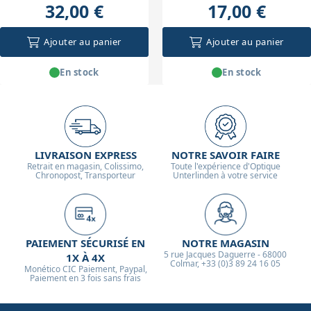
32,00 €
17,00 €
Ajouter au panier
Ajouter au panier
En stock
En stock
LIVRAISON EXPRESS
NOTRE SAVOIR FAIRE
Retrait en magasin, Colissimo,
Toute l'expérience d'Optique
Chronopost, Transporteur
Unterlinden à votre service
PAIEMENT SÉCURISÉ EN
NOTRE MAGASIN
5 rue Jacques Daguerre - 68000
1X À 4X
Colmar, +33 (0)3 89 24 16 05
Monético CIC Paiement, Paypal,
Paiement en 3 fois sans frais