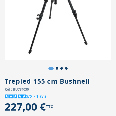
Accessoires pour montures
Pièces détachées
Têtes binocula
Trepied 155 cm Bushnell
Réf : BU784030
5
/
5
-
1
avis
227,00 €
TTC