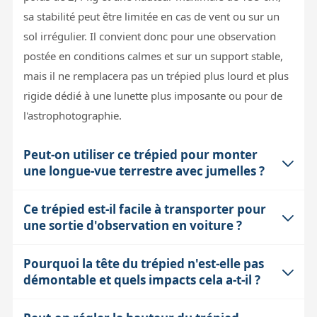
sa stabilité peut être limitée en cas de vent ou sur un
sol irrégulier. Il convient donc pour une observation
postée en conditions calmes et sur un support stable,
mais il ne remplacera pas un trépied plus lourd et plus
rigide dédié à une lunette plus imposante ou pour de
l'astrophotographie.
Peut-on utiliser ce trépied pour monter
une longue-vue terrestre avec jumelles ?
Ce trépied est-il facile à transporter pour
Oui, ce trépied est conçu pour accueillir des jumelles
une sortie d'observation en voiture ?
ou une longue-vue terrestre légère, grâce à sa tête avec
vis standard Kodak 1/4"-20. Il offre trois positions de
Pourquoi la tête du trépied n'est-elle pas
Avec un poids de 2,4 kg et une hauteur repliée
tête et trois inclinaisons de jambes, permettant un
démontable et quels impacts cela a-t-il ?
raisonnable, le trépied Bushnell 155 cm peut être
ajustement facile pour l'observation postée. Toutefois,
transporté sans difficulté dans une voiture, même dans
son poids de charge maximal de 4 kg limite la taille des