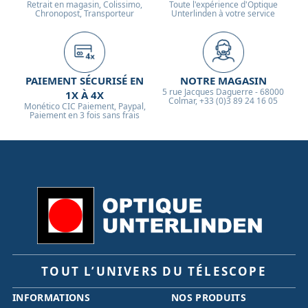
Retrait en magasin, Colissimo,
Toute l'expérience d'Optique
Chronopost, Transporteur
Unterlinden à votre service
PAIEMENT SÉCURISÉ EN
NOTRE MAGASIN
5 rue Jacques Daguerre - 68000
1X À 4X
Colmar, +33 (0)3 89 24 16 05
Monético CIC Paiement, Paypal,
Paiement en 3 fois sans frais
TOUT L’UNIVERS DU TÉLESCOPE
INFORMATIONS
NOS PRODUITS