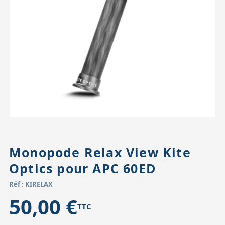
Accessoires pour montures
Pièces détachées
Têtes binocula
Monopode Relax View Kite
Optics pour APC 60ED
Réf : KIRELAX
50,00 €
TTC