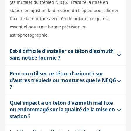
(azimutale) du trépied NEQ6. Il facilite la mise en
station en ajustant la direction du trépied pour aligner
l'axe de la monture avec l'étoile polaire, ce qui est
essentiel pour une bonne précision en
astrophotographie.
Est-il difficile d’installer ce téton d'azimuth
sans notice fournie ?
Peut-on utiliser ce téton d'azimuth sur
Sans notice, l'installation peut demander un peu de
d'autres trépieds ou montures que le NEQ6
patience et une certaine habitude du matériel Sky-
?
Watcher. Ce téton s'insère généralement dans un
emplacement prévu sur le trépied et se fixe par
Quel impact a un téton d'azimuth mal fixé
Ce téton est spécifiquement conçu pour le trépied
vissage. Pour un montage précis, il est conseillé de
ou endommagé sur la qualité de la mise en
NEQ6 de Sky-Watcher, avec des dimensions et un pas
contacter le support technique ou consulter les forums
station ?
de vis adaptés. Son utilisation sur d'autres modèles ou
spécialisés afin d’éviter toute erreur qui pourrait
marques n'est pas recommandée car cela pourrait