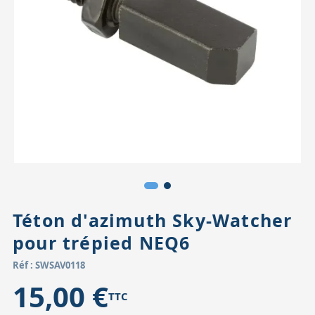
Accessoires pour montures
Pièces détachées
Têtes binocula
Téton d'azimuth Sky-Watcher
pour trépied NEQ6
Réf : SWSAV0118
15,00 €
TTC