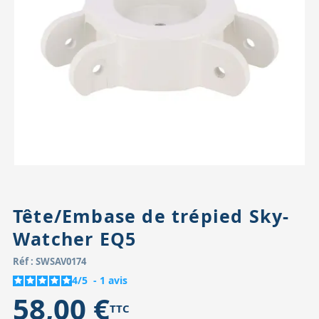
Accessoires pour montures
Pièces détachées
Têtes binocula
Tête/Embase de trépied Sky-
Watcher EQ5
Réf : SWSAV0174
4
/
5
-
1
avis
58,00 €
TTC