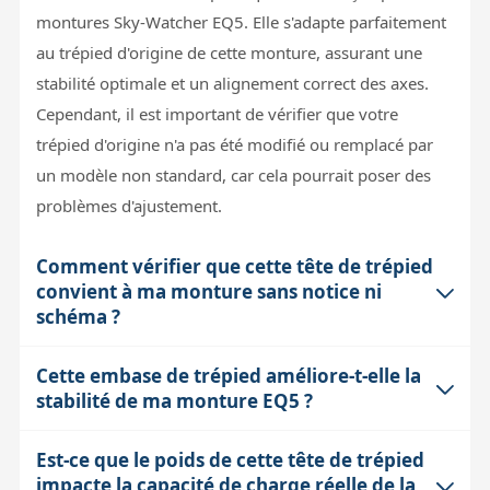
montures Sky-Watcher EQ5. Elle s'adapte parfaitement
au trépied d'origine de cette monture, assurant une
stabilité optimale et un alignement correct des axes.
Cependant, il est important de vérifier que votre
trépied d'origine n'a pas été modifié ou remplacé par
un modèle non standard, car cela pourrait poser des
problèmes d'ajustement.
Comment vérifier que cette tête de trépied
convient à ma monture sans notice ni
schéma ?
Cette embase de trépied améliore-t-elle la
L'absence de notice nécessite souvent une inspection
stabilité de ma monture EQ5 ?
visuelle et une comparaison avec la pièce d'origine.
Pour une installation sans erreur, il est recommandé de
Est-ce que le poids de cette tête de trépied
Cette pièce détachée remplace ou répare la
contacter directement le support de la boutique
impacte la capacité de charge réelle de la