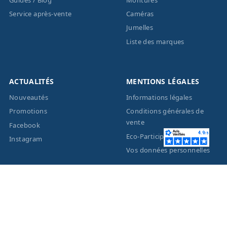
Service après-vente
Caméras
Jumelles
Liste des marques
ACTUALITÉS
MENTIONS LÉGALES
Nouveautés
Informations légales
Promotions
Conditions générales de
vente
Facebook
Eco-Participation
Instagram
Vos données personnelles
© 2026 - Création site