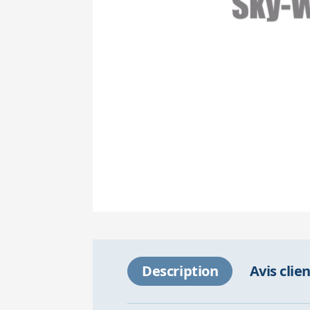
Description
Avis clie