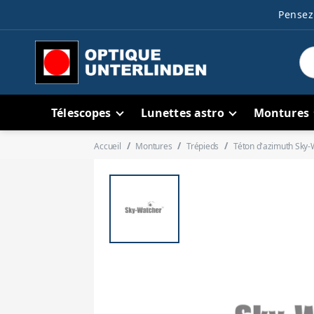
Pensez 
Télescopes
Lunettes astro
Montures
Accueil
Montures
Trépieds
Téton d'azimuth Sky