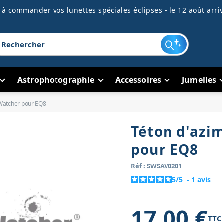
à commander vos lunettes spéciales éclipses - le 12 août arriv
Astrophotographie
Accessoires
Jumelles
-Watcher pour EQ8
Téton d'azi
pour EQ8
Réf : SWSAV0201
5
/
5
-
1
avis
17,00 €
TTC