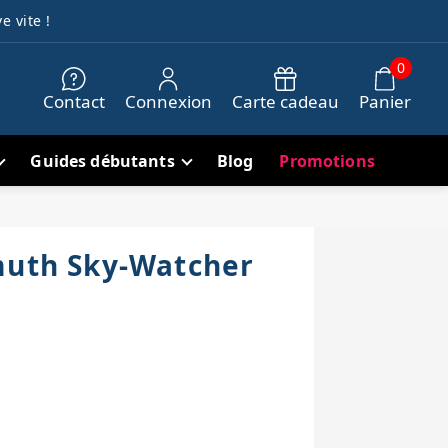
e vite !
0
Contact
Connexion
Carte cadeau
Panier
Guides débutants
Blog
Promotions
muth Sky-Watcher