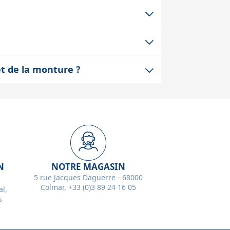
odèle exact de votre trépied. Vérifiez
nsions et points de fixation sont
on à sa place, en respectant l'orientation
lation vous semble complexe, nous
ou mal fixé peut entraîner du jeu ou des
t de la monture ?
 et peut provoquer un flou ou un
nes de la monture, donc un recalibrage
t la précision de l'alignement après le
N
NOTRE MAGASIN
5 rue Jacques Daguerre - 68000
Colmar, +33 (0)3 89 24 16 05
l,
s