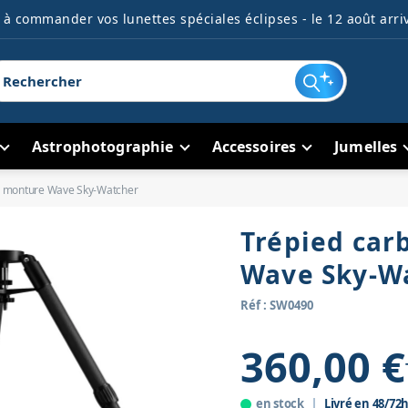
à commander vos lunettes spéciales éclipses - le 12 août arriv
Astrophotographie
Accessoires
Jumelles
r monture Wave Sky-Watcher
Trépied car
Wave Sky-W
Réf : SW0490
360,00 €
en stock
Livré en 48/72