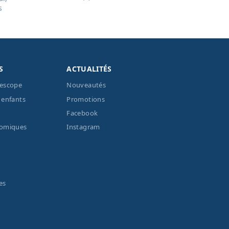
s
S
ACTUALITÉS
lescope
Nouveautés
 enfants
Promotions
Facebook
nomiques
Instagram
es