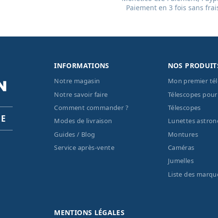
Paiement en 3 fois sans frai
INFORMATIONS
NOS PRODUIT
Notre magasin
Mon premier té
Notre savoir faire
Télescopes pour
Comment commander ?
Télescopes
PE
Modes de livraison
Lunettes astro
Guides / Blog
Montures
Service après-vente
Caméras
Jumelles
Liste des marqu
MENTIONS LÉGALES