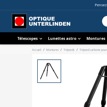
Pensez 
Télescopes
Lunettes astro
Montures
Accueil
Montures
Trépieds
Trépied carbone pou