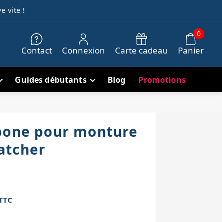
e vite !
0
Contact
Connexion
Carte cadeau
Panier
Guides débutants
Blog
Promotions
bone pour monture
atcher
TTC
h