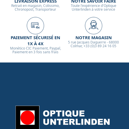
LIVRAISON EXPRESS
NOTRE SAVOIR FAIRE
Retrait en magasin, Colissimo,
Toute l'expérience d'Optique
Chronopost, Transporteur
Unterlinden à votre service
PAIEMENT SÉCURISÉ EN
NOTRE MAGASIN
5 rue Jacques Daguerre - 68000
1X À 4X
Colmar, +33 (0)3 89 24 16 05
Monético CIC Paiement, Paypal,
Paiement en 3 fois sans frais