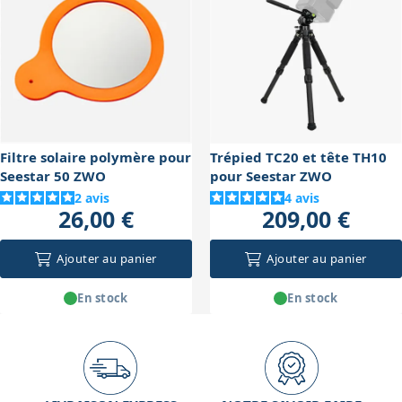
vaut mieux privilégier un trépied avec une plus grande
ne remplacera pas un trépied plus haut pour une
hauteur et une plus grande flexibilité d'inclinaison.
posture debout ou semi-debout. Pour une observation
prolongée, surtout avec un télescope monté en
équatorial, il faudra donc prévoir un siège ou un
tabouret adapté.
Filtre solaire polymère pour
Trépied TC20 et tête TH10
Seestar 50 ZWO
pour Seestar ZWO
2
avis
4
avis
26,00 €
209,00 €
Ajouter au panier
Ajouter au panier
En stock
En stock