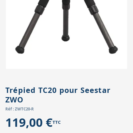
Accessoires pour montures
Pièces détachées
Têtes binocula
Trépied TC20 pour Seestar
ZWO
Réf : ZWTC20-R
119,00 €
TTC