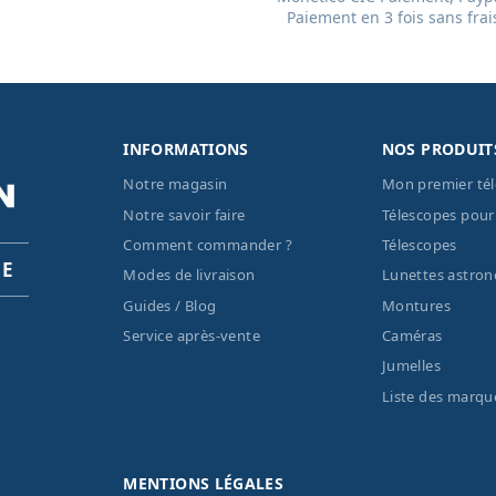
Paiement en 3 fois sans frai
INFORMATIONS
NOS PRODUIT
Notre magasin
Mon premier té
Notre savoir faire
Télescopes pour
Comment commander ?
Télescopes
PE
Modes de livraison
Lunettes astro
Guides / Blog
Montures
Service après-vente
Caméras
Jumelles
Liste des marqu
MENTIONS LÉGALES