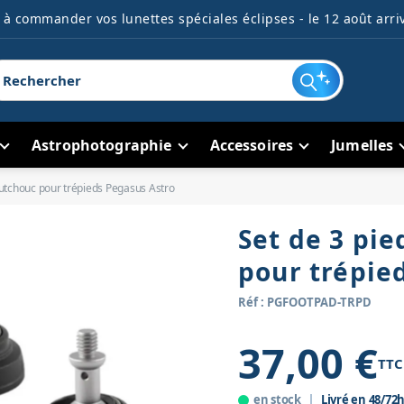
à commander vos lunettes spéciales éclipses - le 12 août arriv
Astrophotographie
Accessoires
Jumelles
outchouc pour trépieds Pegasus Astro
Set de 3 pi
pour trépie
Réf : PGFOOTPAD-TRPD
37,00 €
TTC
en stock
Livré en 48/72