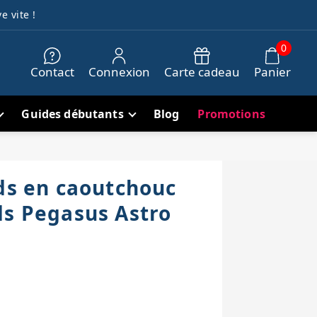
e vite !
0
Contact
Connexion
Carte cadeau
Panier
Guides débutants
Blog
Promotions
eds en caoutchouc
ds Pegasus Astro
h