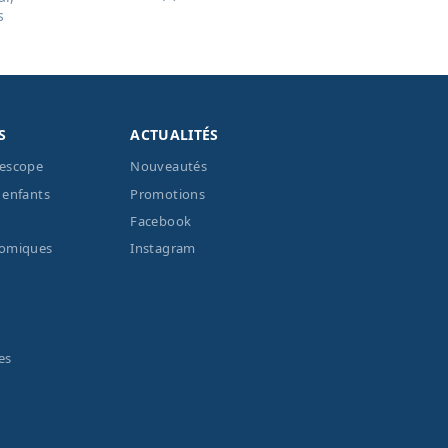
s
S
ACTUALITÉS
lescope
Nouveautés
 enfants
Promotions
Facebook
nomiques
Instagram
es