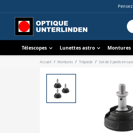
Pensez 
Télescopes
Lunettes astro
Montures
Accueil
Montures
Trépieds
Set de 3 pieds en ca