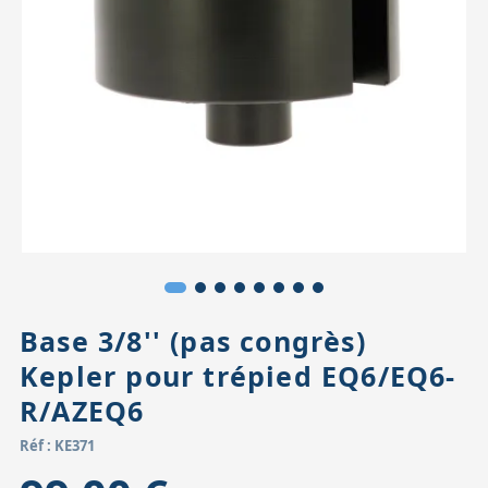
Accessoires pour montures
Pièces détachées
Têtes binocula
Base 3/8'' (pas congrès)
Kepler pour trépied EQ6/EQ6-
R/AZEQ6
Réf : KE371