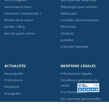
Notre magasin
Mon premier télescope
Notre savoir faire
Télescopes pour enfants
Comment commander ?
Télescopes
Modes de livraison
Lunettes astronomiques
Guides / Blog
Montures
Service après-vente
Caméras
Jumelles
Liste des marques
ACTUALITÉS
MENTIONS LÉGALES
Nouveautés
Informations légales
Promotions
Conditions générales de
vente
Facebook
Eco-Participation
Instagram
Vos données personnelles