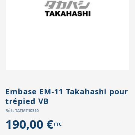
Accessoires pour montures
Pièces détachées
Têtes binocula
Embase EM-11 Takahashi pour
trépied VB
Réf : TATMT10310
190,00 €
TTC