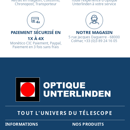
Retrait en magasin, Colissimo,
Toute l'expérience d'Optique
Chronopost, Transporteur
Unterlinden à votre service
PAIEMENT SÉCURISÉ EN
NOTRE MAGASIN
5 rue Jacques Daguerre - 68000
1X À 4X
Colmar, +33 (0)3 89 24 16 05
Monético CIC Paiement, Paypal,
Paiement en 3 fois sans frais
TOUT L’UNIVERS DU TÉLESCOPE
INFORMATIONS
NOS PRODUITS