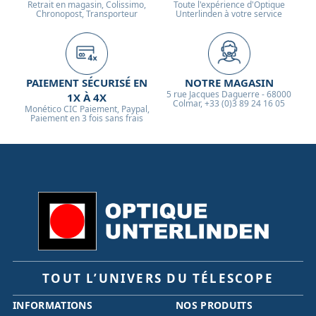
Retrait en magasin, Colissimo,
Toute l'expérience d'Optique
Chronopost, Transporteur
Unterlinden à votre service
PAIEMENT SÉCURISÉ EN
NOTRE MAGASIN
5 rue Jacques Daguerre - 68000
1X À 4X
Colmar, +33 (0)3 89 24 16 05
Monético CIC Paiement, Paypal,
Paiement en 3 fois sans frais
TOUT L’UNIVERS DU TÉLESCOPE
INFORMATIONS
NOS PRODUITS