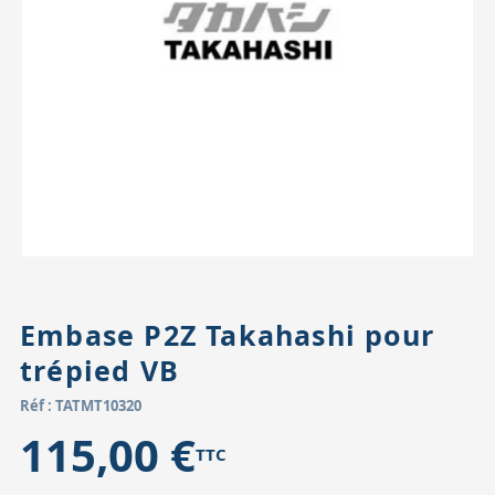
Accessoires pour montures
Pièces détachées
Têtes binocula
Embase P2Z Takahashi pour
trépied VB
Réf : TATMT10320
115,00 €
TTC