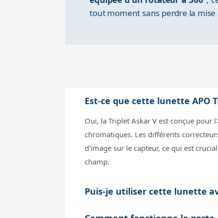
tout moment sans perdre la mise 
Est-ce que cette lunette APO T
Oui, la Triplet Askar V est conçue pour 
chromatiques. Les différents correcteurs
d'image sur le capteur, ce qui est cruci
champ.
Puis-je utiliser cette lunette 
Le poids des tubes est de 2.8kg pour l
Comment fonctionne le porte-oc