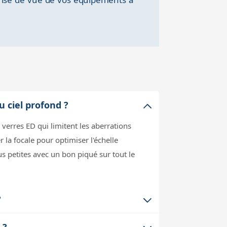
u ciel profond ?
 verres ED qui limitent les aberrations
 la focale pour optimiser l'échelle
us petites avec un bon piqué sur tout le
?
l faut prévoir une monture capable de
 ?