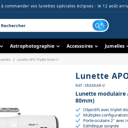
à commander vos lunettes spéciales éclipses - le 12 août arriv
Astrophotographie
Accessoires
Jumelles
unettes
Lunette APO Triplet Askar V
Lunette APO
Réf : SRASKAR-V
Lunette modulaire a
80mm)
Objectifs avec triplet d
Multiples configuration
Porte-oculaire 2" avec 
Esthétique soignée