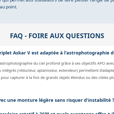
au point.
FAQ - FOIRE AUX QUESTIONS
riplet Askar V est adaptée à l'astrophotographie d
l'astrophotographie du ciel profond grâce à ses objectifs APO avec
 intégrés (réducteur, aplanisseur, extendeur) permettent d'adapter
al pour capturer à la fois de grands objets étendus ou des cibles pl
avec une monture légère sans risquer d'instabilité 
e 60mm et 3.4kg pour le 80mm, ce qui reste modéré. Cependant, i
ulaire rotatif à 360° et quels avantages offre-t-il