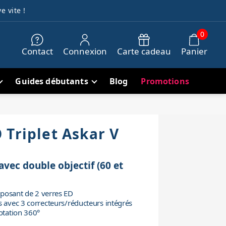
e vite !
0
Contact
Connexion
Carte cadeau
Panier
Guides débutants
Blog
Promotions
 Triplet Askar V
vec double objectif (60 et
isposant de 2 verres ED
s avec 3 correcteurs/réducteurs intégrés
rotation 360°