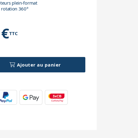
teurs plein-format
c rotation 360°
 €
TTC
h
Ajouter au panier