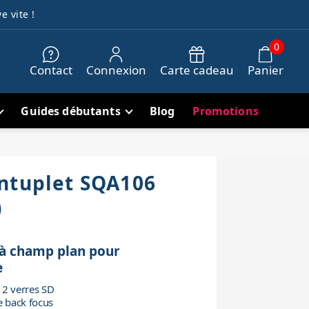
e vite !
0
Contact
Connexion
Carte cadeau
Panier
Guides débutants
Blog
Promotions
ntuplet SQA106
)
à champ plan pour
e
 2 verres SD
e back focus