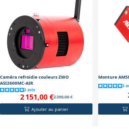
Caméra refroidie couleurs ZWO
Monture AM5
ASI2600MC-AIR
3
a
2
avis
2 151,00 €
2 390,00 €
Ajouter au panier