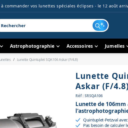
à commander vos lunettes spéciales éclipses - le 12 août arriv
Astrophotographie
Accessoires
Jumelles
unettes
Lunette Quintuplet SQA106 Askar (F/4.8)
Lunette Qui
Askar (F/4.8
Réf : SRSQA106
Lunette de 106mm 
l'astrophotographi
Quintuplet-Petzval avec
Pas besoin de calculer l