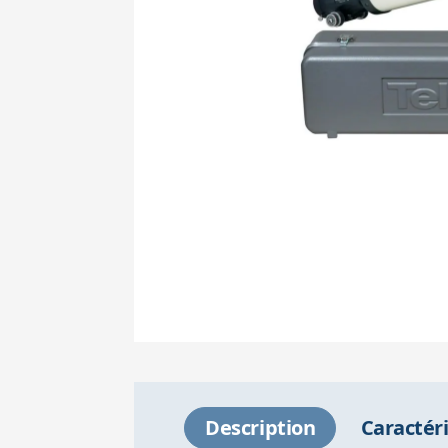
Description
Caractér