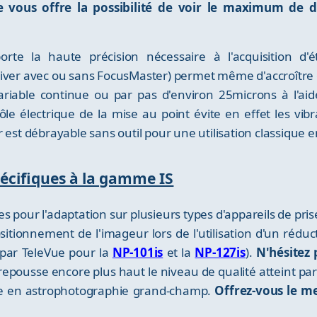
e vous offre la possibilité de voir le maximum de d
te la haute précision nécessaire à l'acquisition d'é
river avec ou sans FocusMaster) permet même d'accroître
variable continue ou par pas d'environ 25microns à l'ai
le électrique de la mise au point évite en effet les vibra
 débrayable sans outil pour une utilisation classique en
écifiques à la gamme IS
s pour l'adaptation sur plusieurs types d'appareils de pr
sitionnement de l'imageur lors de l'utilisation d'un réduc
ar TeleVue pour la
NP-101is
et la
NP-127is
).
N'hésitez 
S repousse encore plus haut le niveau de qualité atteint pa
e en astrophotographie grand-champ.
Offrez-vous le me