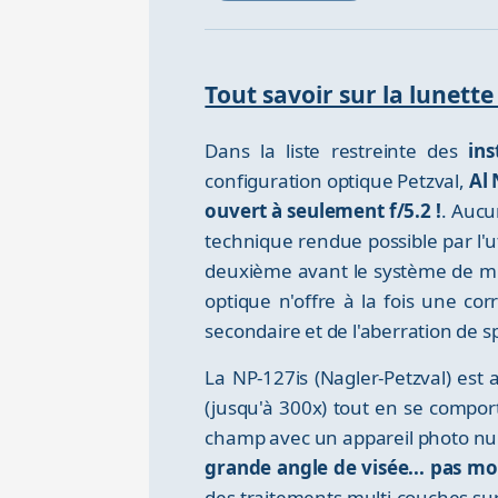
Tout savoir sur la lunett
Dans la liste restreinte des
in
configuration optique Petzval,
Al 
ouvert à seulement f/5.2 !
. Aucu
technique rendue possible par l'ut
deuxième avant le système de mis
optique n'offre à la fois une co
secondaire et de l'aberration de sp
La NP-127is (Nagler-Petzval) est 
(jusqu'à 300x) tout en se compor
champ avec un appareil photo n
grande angle de visée... pas mo
des traitements multi-couches sur