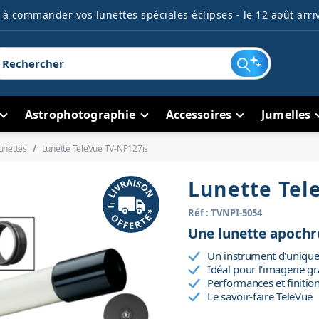
à commander vos lunettes spéciales éclipses - le 12 août arriv
Astrophotographie
Accessoires
Jumelles
unettes
Lunette TeleVue TV-NP127is
Lunette Tel
Réf : TVNPI-5054
Une lunette apochr
Un instrument d'unique
Idéal pour l'imagerie 
Performances et finiti
Le savoir-faire TeleVue