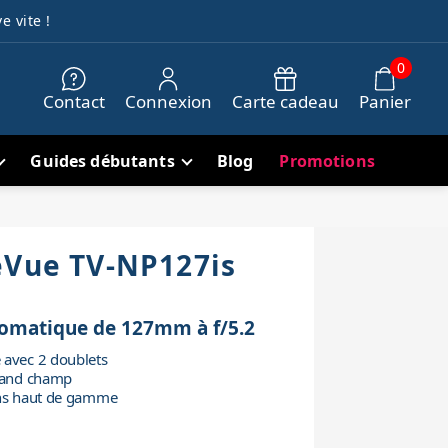
e vite !
0
Contact
Connexion
Carte cadeau
Panier
Guides débutants
Blog
Promotions
eVue TV-NP127is
omatique de 127mm à f/5.2
 avec 2 doublets
grand champ
ons haut de gamme