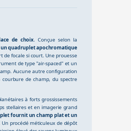
lace de choix
. Conçue selon la
er un quadruplet apochromatique
t de focale si court. Une prouesse
strument de type "air-spaced" et un
champ. Aucune autre configuration
 la courbure de champ, du spectre
planétaires à forts grossissements
s stellaires et en imagerie grand
let fournit un champ plat et un
 ! Un procédé méticuleux de dépôt
smission élevé des rayons lumineux