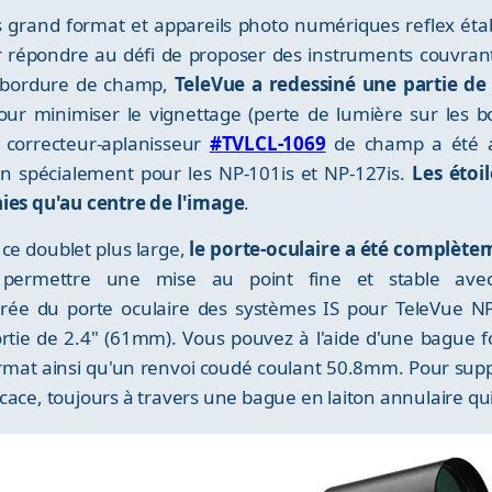
grand format et appareils photo numériques reflex étab
ur répondre au défi de proposer des instruments couvrant 
 bordure de champ,
TeleVue a redessiné une partie de 
our minimiser le vignettage (perte de lumière sur les 
correcteur-aplanisseur
#TVLCL-1069
de champ a été a
n spécialement pour les NP-101is et NP-127is.
Les étoi
nies qu'au centre de l'image
.
ce doublet plus large,
le porte-oculaire a été complète
ermettre une mise au point fine et stable avec
ntrée du porte oculaire des systèmes IS pour TeleVue NP
rtie de 2.4" (61mm). Vous pouvez à l'aide d'une bague 
ormat ainsi qu'un renvoi coudé coulant 50.8mm. Pour supp
ace, toujours à travers une bague en laiton annulaire qui 