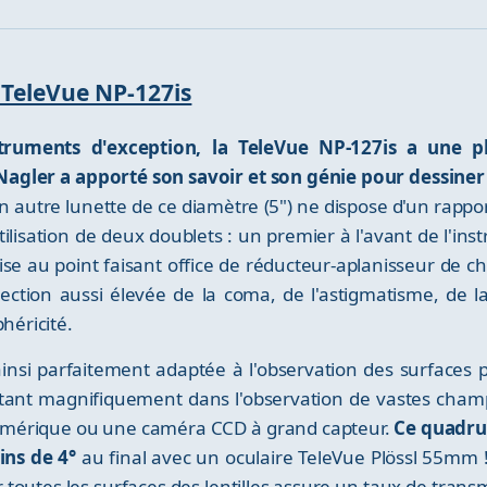
e TeleVue NP-127is
struments d'exception, la TeleVue NP-127is a une p
Nagler a apporté son savoir et son génie pour dessin
n autre lunette de ce diamètre (5") ne dispose d'un rappor
ilisation de deux doublets : un premier à l'avant de l'in
e au point faisant office de réducteur-aplanisseur de 
rrection aussi élevée de la coma, de l'astigmatisme, de
héricité.
ainsi parfaitement adaptée à l'observation des surfaces 
tant magnifiquement dans l'observation de vastes champ
umérique ou une caméra CCD à grand capteur.
Ce quadrup
ins de 4°
au final avec un oculaire TeleVue Plössl 55mm
 toutes les surfaces des lentilles assure un taux de tran