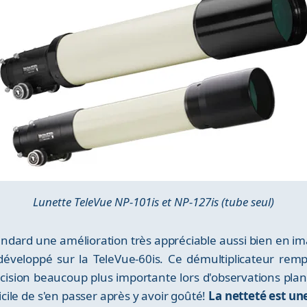
Lunette TeleVue NP-101is et NP-127is (tube seul)
dard une amélioration très appréciable aussi bien en ima
développé sur la TeleVue-60is. Ce démultiplicateur remp
cision beaucoup plus importante lors d'observations plan
ficile de s'en passer après y avoir goûté!
La netteté est un